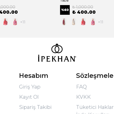
Taba
1,000.00
₺ 1,000.00
%
60
 400.00
₺ 400.00
+11
+11
Hesabım
Sözleşmele
Giriş Yap
FAQ
Kayıt Ol
KVKK
Sipariş Takibi
Tüketici Hakları