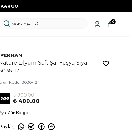
Z KARGO
0
İPEKHAN
Nature Lilyum Soft Şal Fuşya Siyah
3036-12
Ürün Kodu
:
3036-12
₺ 900.00
%
56
₺ 400.00
Aynı Gün Kargo
Paylaş
: