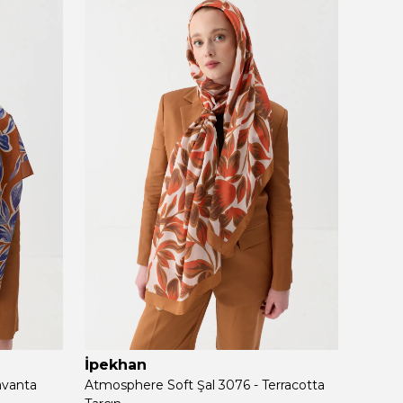
İpekhan
İpek
avanta
Atmosphere Soft Şal 3076 - Terracotta
Atmosp