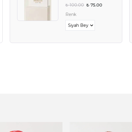
₺ 100.00
₺ 75.00
YAZ FIRSAT
Renk
BEKLİY
Alışverişe 
E-posta adresinizi girerek pazarlama ve tanıtım 
edersiniz ve Gizlilik Politikamızı okuduğunuzu v