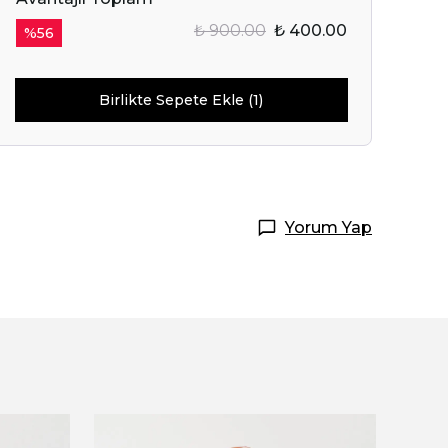
₺ 900.00
₺ 400.00
%
56
IN SENİ
OR.
Birlikte Sepete Ekle (1)
Başla
ile ilgili iletişim almayı kabul
e kabul ettiğinizi onaylarsınız.
Yorum Yap