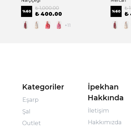
Narçiçeği
Mercan
₺ 1,000.00
₺ 
%
60
%
60
₺ 400.00
₺
+11
Kategoriler
İpekhan
Hakkında
Eşarp
İletişim
Şal
Hakkımızda
Outlet