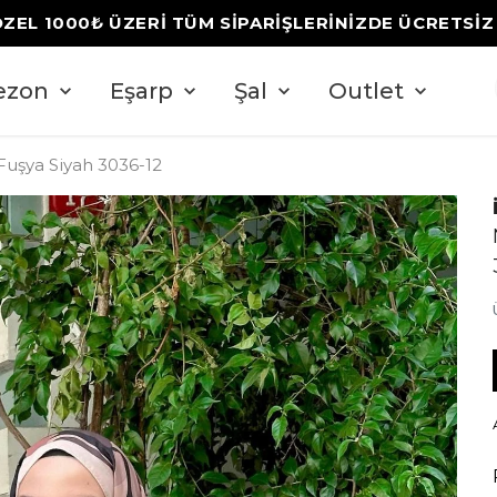
ÖZEL 1000₺ ÜZERİ TÜM SİPARİŞLERİNİZDE ÜCRETSİ
ezon
Eşarp
Şal
Outlet
Fuşya Siyah 3036-12