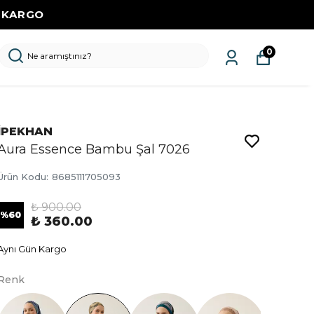
KAÇRIMA
0
İPEKHAN
Aura Essence Bambu Şal 7026
Ürün Kodu
:
8685111705093
₺ 900.00
%
60
₺ 360.00
Aynı Gün Kargo
Renk