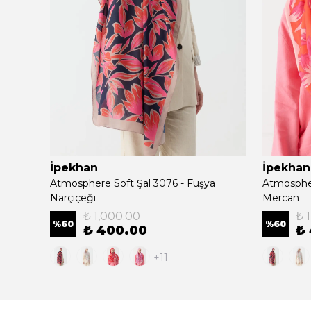
İpekhan
İpekhan
Atmosphere Soft Şal 3076 - Fuşya
Atmospher
Narçiçeği
Mercan
₺ 1,000.00
₺ 
%
60
%
60
₺ 400.00
₺
+11