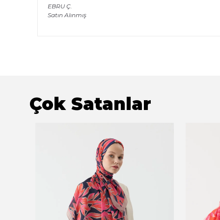
EBRU
Ç.
Satın Alınmış
Çok Satanlar