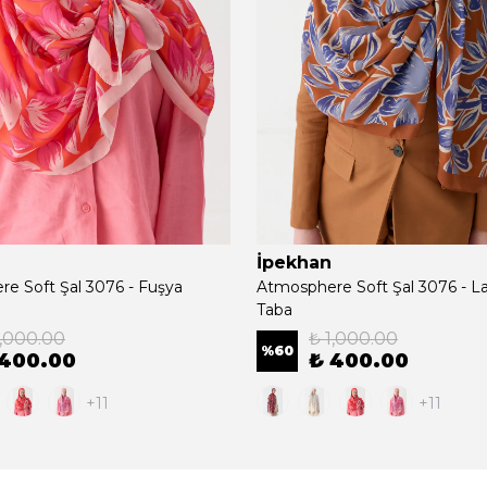
İpekhan
e Soft Şal 3076 - Fuşya
Atmosphere Soft Şal 3076 - L
Taba
1,000.00
₺ 1,000.00
%
60
 400.00
₺ 400.00
+11
+11