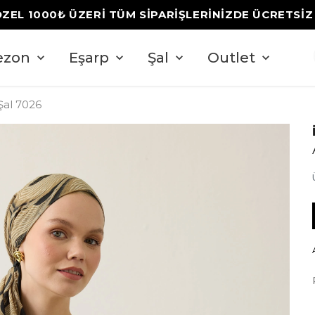
YENİ SEZON'DA %60'A VARAN İNDİRİM FIRSATINI 
ezon
Eşarp
Şal
Outlet
al 7026