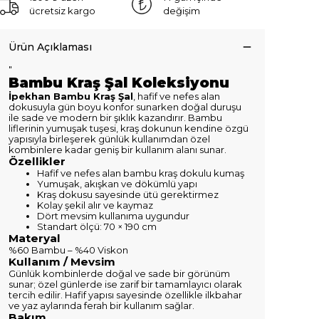
ücretsiz kargo
değişim
Ürün Açıklaması
"
Bambu Kraş Şal Koleksiyonu
İpekhan Bambu Kraş Şal
, hafif ve nefes alan
dokusuyla gün boyu konfor sunarken doğal duruşu
ile sade ve modern bir şıklık kazandırır. Bambu
liflerinin yumuşak tuşesi, kraş dokunun kendine özgü
yapısıyla birleşerek günlük kullanımdan özel
kombinlere kadar geniş bir kullanım alanı sunar.
Özellikler
Hafif ve nefes alan bambu kraş dokulu kumaş
Yumuşak, akışkan ve dökümlü yapı
Kraş dokusu sayesinde ütü gerektirmez
Kolay şekil alır ve kaymaz
Dört mevsim kullanıma uygundur
Standart ölçü: 70 × 190 cm
Materyal
%60 Bambu – %40 Viskon
Kullanım / Mevsim
Günlük kombinlerde doğal ve sade bir görünüm
sunar; özel günlerde ise zarif bir tamamlayıcı olarak
tercih edilir. Hafif yapısı sayesinde özellikle ilkbahar
ve yaz aylarında ferah bir kullanım sağlar.
Bakım