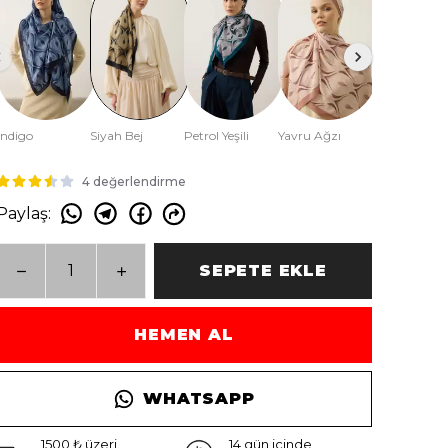
İndigo
Siyah Bej
Petrol Yeşili
Yavru Ağzı
Taş Rengi
4 değerlendirme
Paylaş
:
SEPETE EKLE
HEMEN AL
WHATSAPP
1500 ₺ üzeri
14 gün içinde