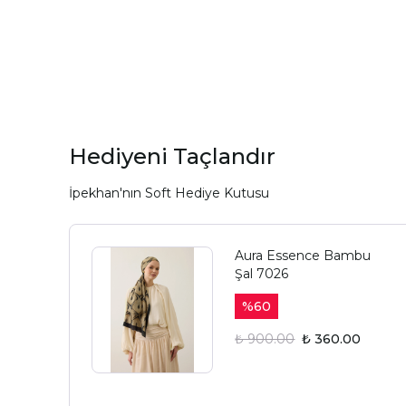
Hediyeni Taçlandır
İpekhan'nın Soft Hediye Kutusu
Aura Essence Bambu
Şal 7026
%
60
₺ 900.00
₺ 360.00