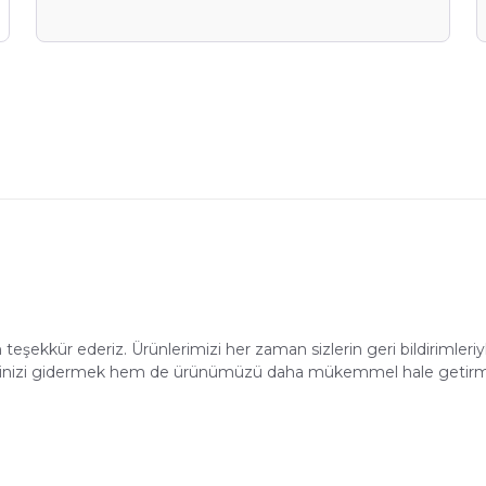
YAZ FIRSAT
BEKLİY
Alışverişe 
 teşekkür ederiz. Ürünlerimizi her zaman sizlerin geri bildirimleri
E-posta adresinizi girerek pazarlama ve tanıtım 
edersiniz ve Gizlilik Politikamızı okuduğunuzu v
yetinizi gidermek hem de ürünümüzü daha mükemmel hale getirme