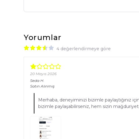
Yorumlar
4 değerlendirmeye göre
20 Mayıs 2026
Seda
H.
Satın Alınmış
Merhaba, deneyiminizi bizimle paylaştığınız için
bizimle paylaşabilirseniz, hem sizin mağduri