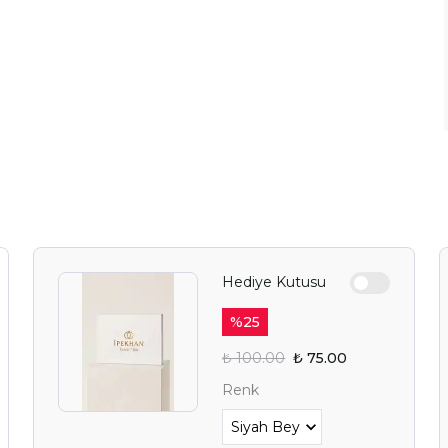
Hediye Kutusu
%
25
₺ 100.00
₺ 75.00
Renk