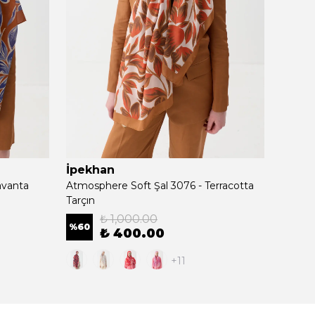
İpekhan
İpek
avanta
Atmosphere Soft Şal 3076 - Terracotta
Atmosp
Tarçın
Çimen 
₺ 1,000.00
%
60
%
60
₺ 400.00
+11