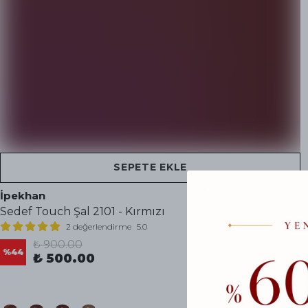
SEPETE EKLE
İpekhan
Sedef Touch Şal 2101 - Kırmızı
2 değerlendirme
5.0
₺ 900.00
%
44
₺ 500.00