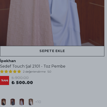
SEPETE EKLE
İpekhan
Sedef Touch Şal 2101 - Toz Pembe
2 değerlendirme
5.0
₺ 900.00
%
44
₺ 500.00
+10