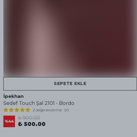
SEPETE EKLE
İpekhan
Sedef Touch Şal 2101 - Bordo
2 değerlendirme
5.0
₺ 900.00
%
44
₺ 500.00