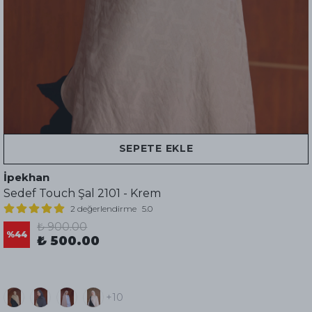
SEPETE EKLE
İpekhan
Sedef Touch Şal 2101 - Krem
2 değerlendirme
5.0
₺ 900.00
%
44
₺ 500.00
+10