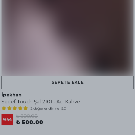
SEPETE EKLE
İpekhan
Sedef Touch Şal 2101 - Acı Kahve
2 değerlendirme
5.0
₺ 900.00
%
44
₺ 500.00