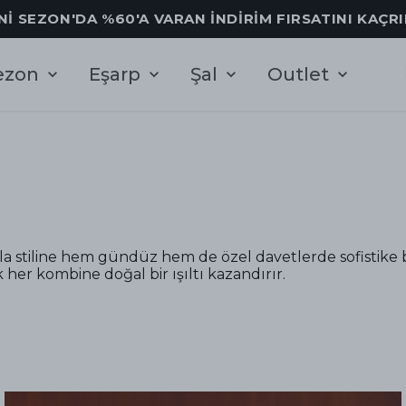
Nİ SEZON'DA %60'A VARAN İNDİRİM FIRSATINI KAÇR
ezon
Eşarp
Şal
Outlet
a stiline hem gündüz hem de özel davetlerde sofistike b
 her kombine doğal bir ışıltı kazandırır.