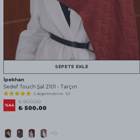
SEPETE EKLE
İpekhan
Sedef Touch Şal 2101 - Tarçın
2 değerlendirme
5.0
₺ 900.00
%
44
₺ 500.00
+10