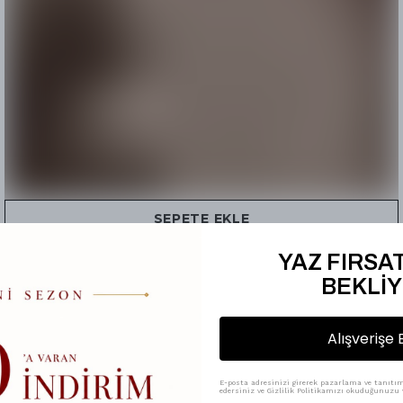
SEPETE EKLE
İpekhan
YAZ FIRSAT
Sedef Touch Şal 2101 - Vizon
BEKLİY
2 değerlendirme
5.0
₺ 900.00
%
44
₺ 500.00
Alışverişe 
E-posta adresinizi girerek pazarlama ve tanıtım 
edersiniz ve Gizlilik Politikamızı okuduğunuzu v