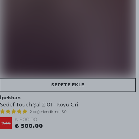
SEPETE EKLE
İpekhan
Sedef Touch Şal 2101 - Koyu Gri
2 değerlendirme
5.0
₺ 900.00
%
44
₺ 500.00