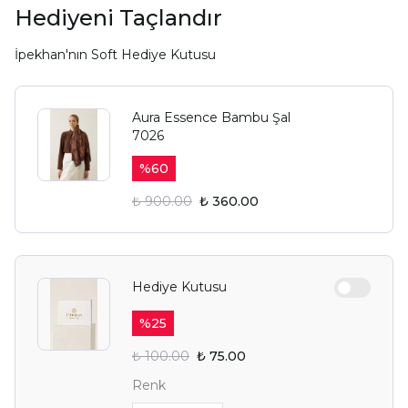
Hediyeni Taçlandır
İpekhan'nın Soft Hediye Kutusu
Aura Essence Bambu Şal
7026
%
60
₺ 900.00
₺ 360.00
Hediye Kutusu
%
25
₺ 100.00
₺ 75.00
Renk