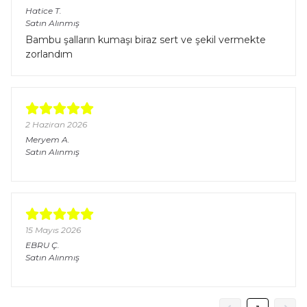
Hatice
T.
Satın Alınmış
Bambu şalların kumaşı biraz sert ve şekil vermekte
zorlandım
2 Haziran 2026
Meryem
A.
Satın Alınmış
15 Mayıs 2026
EBRU
Ç.
Satın Alınmış