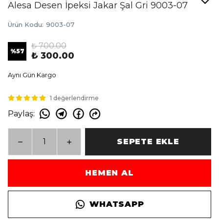
Alesa Desen İpeksi Jakar Şal Gri 9003-07
Ürün Kodu
:
9003-07
₺ 700.00
%
57
₺ 300.00
Aynı Gün Kargo
1 değerlendirme
Paylaş
:
SEPETE EKLE
HEMEN AL
WHATSAPP