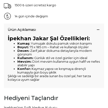
1500 ₺ üzeri ücretsiz kargo
14 gün içinde değişim
Ürün Açıklaması
İpekhan Jakar Şal Özellikleri:
Kumaş:
Yumuşak dokulu pamuk viskon karışımı
Boyut:
75 x 185 cm – Rahat ve kullanışlı ölçüler
Desen:
Zarif jakar dokuma detaylarıyla modern
görünüm
Kullanım:
Günlük stil ve özel günler için ideal
Mevsim:
Dört mevsim kullanıma uygun hafif ve nefes
alabilir yapı
Konfor:
Kaymaz yapısı ve kırışmaya dirençli
kumaşıyla gün boyu şıklık
Şıklığı ve sadeliği bir arada sunan bu özel şal, her tarza
kolayca uyum sağlar
Hediyeni Taçlandır
İpekhan'nın Soft Hediye Kutusu