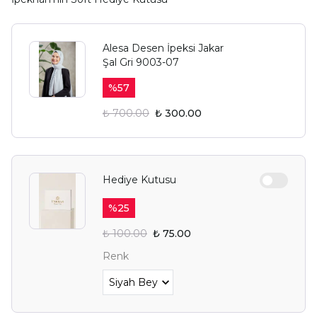
Alesa Desen İpeksi Jakar
Şal Gri 9003-07
%
57
₺ 700.00
₺ 300.00
Hediye Kutusu
%
25
₺ 100.00
₺ 75.00
Renk