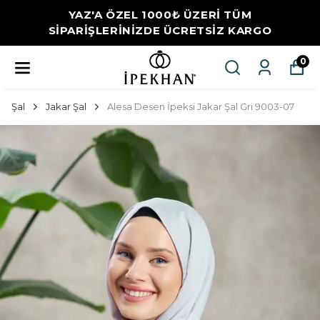
YAZ'A ÖZEL 1000₺ ÜZERİ TÜM
SİPARİŞLERİNİZDE ÜCRETSİZ KARGO
0
Şal
Jakar Şal
Alesa Desen İpeksi Jakar Şal Gri 9003-07