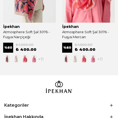
İpekhan
İpekhan
Atmosphere Soft Şal 3076 -
Atmosphere Soft Şal 3076 -
Fuşya Narçiçeği
Fuşya Mercan
₺ 1,000.00
₺ 1,000.00
%
60
%
60
₺ 400.00
₺ 400.00
+11
+11
Kategoriler
İpekhan Hakkında