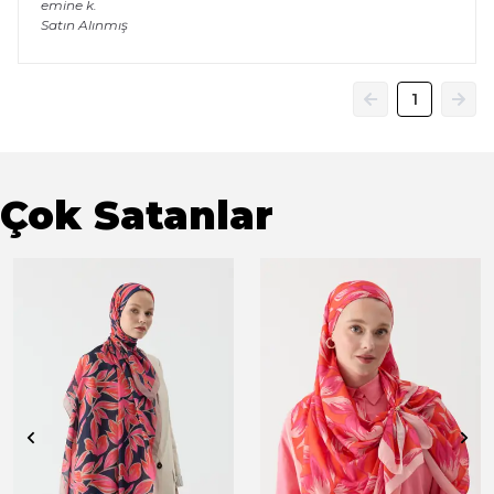
emine
k.
Satın Alınmış
1
Çok Satanlar