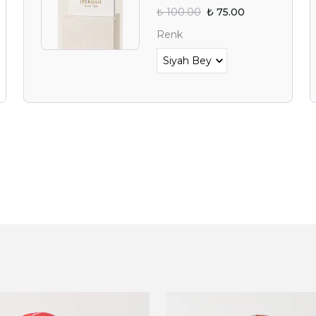
₺ 100.00
₺ 75.00
Alışverişe 
Renk
E-posta adresinizi girerek pazarlama ve tanıtım 
edersiniz ve Gizlilik Politikamızı okuduğunuzu v