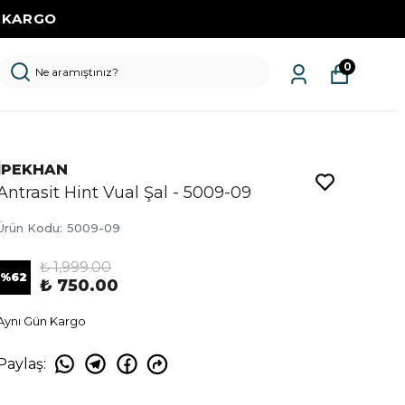
Z KARGO
0
İPEKHAN
Antrasit Hint Vual Şal - 5009-09
Ürün Kodu
:
5009-09
₺ 1,999.00
%
62
₺ 750.00
Aynı Gün Kargo
Paylaş
: