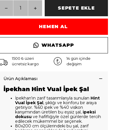
SEPETE EKLE
HEMEN AL
WHATSAPP
1500 ₺ üzeri
14 gün içinde
ücretsiz kargo
değişim
Ürün Açıklaması
İpekhan Hint Vual İpek Şal
İpekhan'ın zarif tasarımlarıyla sunulan
Hint
Vual İpek Şal
, şıklığı ve konforu bir araya
getiriyor. %60 ipek ve %40 viskon
karışımından üretilen bu eşsiz şal,
ipeksi
dokusu
ve hafifliğiyle özel günlerde tercih
edilecek mükemmel bir seçenek.
80x200 cm ölçülerindeki bu şal, zarif