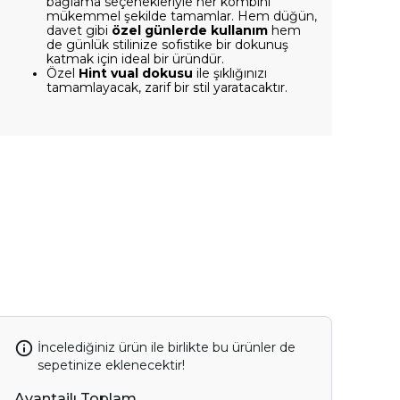
bağlama seçenekleriyle her kombini
mükemmel şekilde tamamlar. Hem düğün,
davet gibi
özel günlerde kullanım
hem
de günlük stilinize sofistike bir dokunuş
katmak için ideal bir üründür.
Özel
Hint vual dokusu
ile şıklığınızı
tamamlayacak, zarif bir stil yaratacaktır.
İncelediğiniz ürün ile birlikte bu ürünler de
IN SENİ
sepetinize eklenecektir!
OR.
Avantajlı Toplam