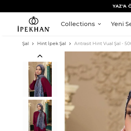
YAZ'A 
Collections
Yeni S
Şal
Hint İpek Şal
Antrasit Hint Vual Şal - 5