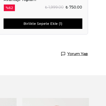
₺ 1,999.00
₺ 750.00
%
62
Başla
ile ilgili iletişim almayı kabul
Birlikte Sepete Ekle (1)
e kabul ettiğinizi onaylarsınız.
Yorum Yap