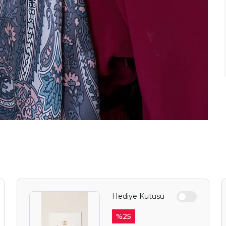
Hediye Kutusu
YAZ FIRSAT
BEKLİY
%
25