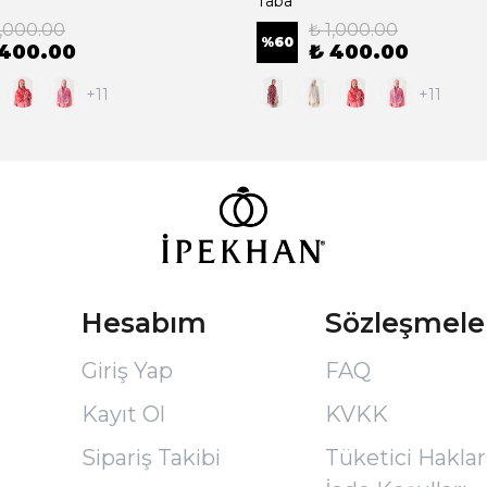
Taba
1,000.00
₺ 1,000.00
%
60
 400.00
₺ 400.00
+11
+11
Hesabım
Sözleşmele
Giriş Yap
FAQ
Kayıt Ol
KVKK
Sipariş Takibi
Tüketici Hakları