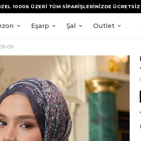
ÖZEL 1000₺ ÜZERİ TÜM SİPARİŞLERİNİZDE ÜCRETSİ
ezon
Eşarp
Şal
Outlet
009-09