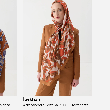
İpekhan
İpek
avanta
Atmosphere Soft Şal 3076 - Terracotta
Atmosp