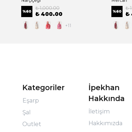
Narçiçeği
Mercan
₺ 1,000.00
₺ 
%
60
%
60
₺ 400.00
₺
+11
Kategoriler
İpekhan
Hakkında
Eşarp
İletişim
Şal
Hakkımızda
Outlet