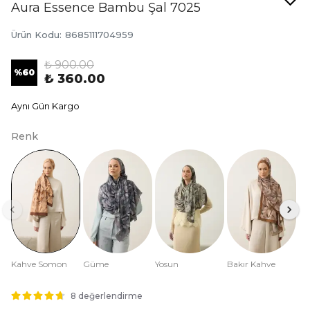
Aura Essence Bambu Şal 7025
Ürün Kodu
:
8685111704959
₺ 900.00
%
60
₺ 360.00
Aynı Gün Kargo
Renk
Kahve Somon
Güme
Yosun
Bakır Kahve
8 değerlendirme