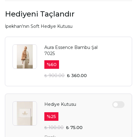
Hediyeni Taçlandır
İpekhan'nın Soft Hediye Kutusu
Aura Essence Bambu Şal
7025
%
60
₺ 900.00
₺ 360.00
Hediye Kutusu
%
25
₺ 100.00
₺ 75.00