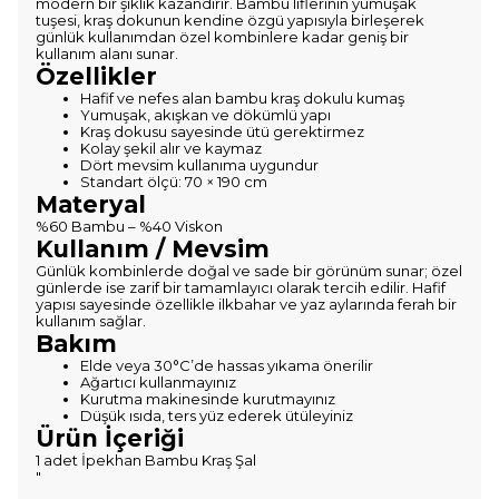
modern bir şıklık kazandırır. Bambu liflerinin yumuşak
tuşesi, kraş dokunun kendine özgü yapısıyla birleşerek
günlük kullanımdan özel kombinlere kadar geniş bir
kullanım alanı sunar.
Özellikler
Hafif ve nefes alan bambu kraş dokulu kumaş
Yumuşak, akışkan ve dökümlü yapı
Kraş dokusu sayesinde ütü gerektirmez
Kolay şekil alır ve kaymaz
Dört mevsim kullanıma uygundur
Standart ölçü: 70 × 190 cm
Materyal
%60 Bambu – %40 Viskon
Kullanım / Mevsim
Günlük kombinlerde doğal ve sade bir görünüm sunar; özel
günlerde ise zarif bir tamamlayıcı olarak tercih edilir. Hafif
yapısı sayesinde özellikle ilkbahar ve yaz aylarında ferah bir
kullanım sağlar.
Bakım
Elde veya 30°C’de hassas yıkama önerilir
Ağartıcı kullanmayınız
Kurutma makinesinde kurutmayınız
Düşük ısıda, ters yüz ederek ütüleyiniz
Ürün İçeriği
1 adet İpekhan Bambu Kraş Şal
"