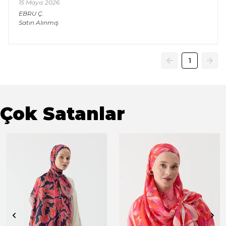
15 Mayıs 2026
EBRU
Ç.
Satın Alınmış
1
Çok Satanlar