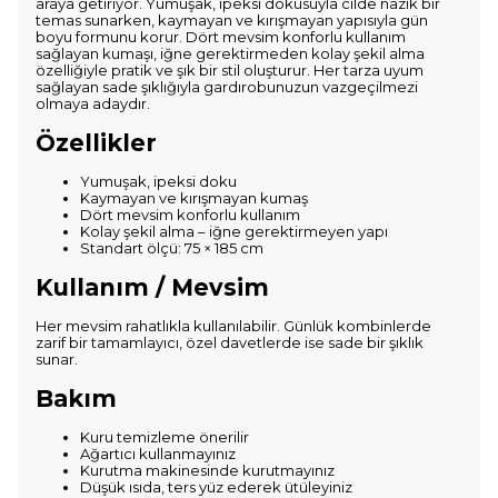
araya getiriyor. Yumuşak, ipeksi dokusuyla cilde nazik bir
temas sunarken, kaymayan ve kırışmayan yapısıyla gün
boyu formunu korur. Dört mevsim konforlu kullanım
sağlayan kumaşı, iğne gerektirmeden kolay şekil alma
özelliğiyle pratik ve şık bir stil oluşturur. Her tarza uyum
sağlayan sade şıklığıyla gardırobunuzun vazgeçilmezi
olmaya adaydır.
Özellikler
Yumuşak, ipeksi doku
Kaymayan ve kırışmayan kumaş
Dört mevsim konforlu kullanım
Kolay şekil alma – iğne gerektirmeyen yapı
Standart ölçü: 75 × 185 cm
Kullanım / Mevsim
Her mevsim rahatlıkla kullanılabilir. Günlük kombinlerde
zarif bir tamamlayıcı, özel davetlerde ise sade bir şıklık
sunar.
Bakım
Kuru temizleme önerilir
Ağartıcı kullanmayınız
Kurutma makinesinde kurutmayınız
Düşük ısıda, ters yüz ederek ütüleyiniz