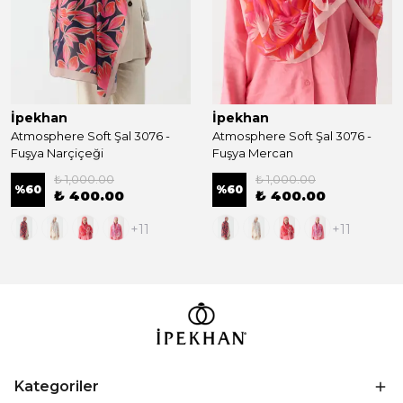
İpekhan
İpekhan
Atmosphere Soft Şal 3076 -
Atmosphere Soft Şal 3076 -
Fuşya Narçiçeği
Fuşya Mercan
₺ 1,000.00
₺ 1,000.00
%
60
%
60
₺ 400.00
₺ 400.00
+11
+11
Kategoriler