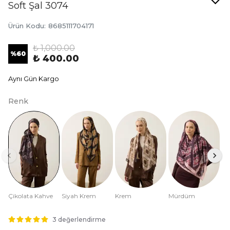
Soft Şal 3074
Ürün Kodu
:
8685111704171
₺ 1,000.00
%
60
₺ 400.00
Aynı Gün Kargo
Renk
Çikolata Kahve
Siyah Krem
Krem
Mürdüm
3 değerlendirme