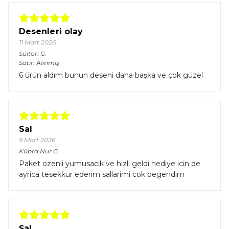
Desenleri olay
11 Mart 2026
Sultan
G.
Satın Alınmış
6 ürün aldım bunun deseni daha başka ve çok güzel
Sal
9 Mart 2026
Kübra Nur
G.
Paket ozenli yumusacik ve hizli geldi hediye icin de
ayrica tesekkur ederim sallarimi cok begendim
Şal