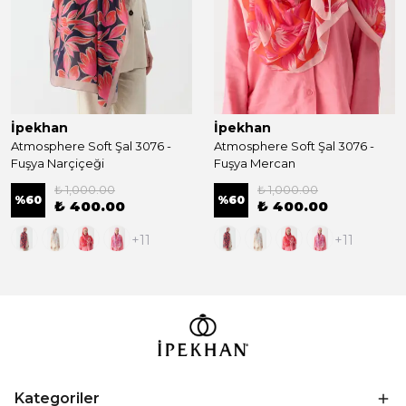
İpekhan
İpekhan
Atmosphere Soft Şal 3076 -
Atmosphere Soft Şal 3076 -
Fuşya Narçiçeği
Fuşya Mercan
₺ 1,000.00
₺ 1,000.00
%
60
%
60
₺ 400.00
₺ 400.00
+11
+11
Kategoriler