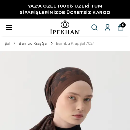
YAZ'A ÖZEL 1000₺ ÜZERİ TÜM
SİPARİŞLERİNİZDE ÜCRETSİZ KARGO
0
Şal
Bambu Kraş Şal
Bambu Kraş Şal 7024