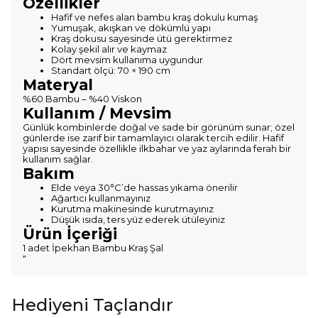
Özellikler
Hafif ve nefes alan bambu kraş dokulu kumaş
Yumuşak, akışkan ve dökümlü yapı
Kraş dokusu sayesinde ütü gerektirmez
Kolay şekil alır ve kaymaz
Dört mevsim kullanıma uygundur
Standart ölçü: 70 × 190 cm
Materyal
%60 Bambu – %40 Viskon
Kullanım / Mevsim
Günlük kombinlerde doğal ve sade bir görünüm sunar; özel
günlerde ise zarif bir tamamlayıcı olarak tercih edilir. Hafif
yapısı sayesinde özellikle ilkbahar ve yaz aylarında ferah bir
kullanım sağlar.
Bakım
Elde veya 30°C’de hassas yıkama önerilir
Ağartıcı kullanmayınız
Kurutma makinesinde kurutmayınız
Düşük ısıda, ters yüz ederek ütüleyiniz
Ürün İçeriği
1 adet İpekhan Bambu Kraş Şal
"
Hediyeni Taçlandır