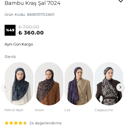
Bambu Kraş Şal 7024
Ürün Kodu
:
8685111702801
₺ 700.00
%
49
₺ 360.00
Aynı Gün Kargo
Renk
Petrol Yeşili
Vizon
Lila
Cappucino
24 değerlendirme