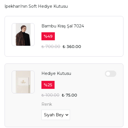
İpekhan'nın Soft Hediye Kutusu
Bambu Kraş Şal 7024
%
49
₺ 700.00
₺ 360.00
Hediye Kutusu
%
25
YAZ FIRSATIN SENİ
₺ 100.00
₺ 75.00
BEKLİYOR.
Renk
Alışverişe Başla