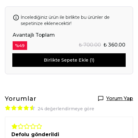
E-posta adresinizi girerek pazarlama ve tanıtım ile ilgili iletişim almayı kabul
edersiniz ve Gizlilik Politikamızı okuduğunuzu ve kabul ettiğinizi onaylarsınız.
İncelediğiniz ürün ile birlikte bu ürünler de
sepetinize eklenecektir!
Avantajlı Toplam
₺ 700.00
₺ 360.00
%
49
Birlikte Sepete Ekle (1)
Yorumlar
Yorum Yap
24 değerlendirmeye göre
Defolu gönderildi