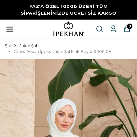
YAZ'A ÖZEL 1000₺ ÜZERİ TÜM
SİPARİŞLERİNİZDE ÜCRETSİZ KARGO
0
Şal
Jakar Şal
Cross Desen İpeksi Jakar Şal Kırık Beyaz 9006-09