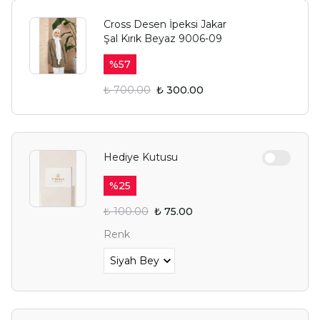
Cross Desen İpeksi Jakar
Şal Kırık Beyaz 9006-09
Alışverişe Başla
%
57
E-posta adresinizi girerek pazarlama ve tanıtım ile ilgili iletişim almayı kabul
edersiniz ve Gizlilik Politikamızı okuduğunuzu ve kabul ettiğinizi onaylarsınız.
₺ 700.00
₺ 300.00
Hediye Kutusu
%
25
₺ 100.00
₺ 75.00
Renk