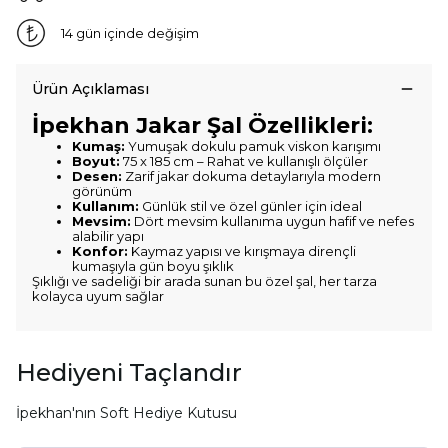
14 gün içinde değişim
Ürün Açıklaması
İpekhan Jakar Şal Özellikleri:
Kumaş:
Yumuşak dokulu pamuk viskon karışımı
Boyut:
75 x 185 cm – Rahat ve kullanışlı ölçüler
Desen:
Zarif jakar dokuma detaylarıyla modern
görünüm
Kullanım:
Günlük stil ve özel günler için ideal
Mevsim:
Dört mevsim kullanıma uygun hafif ve nefes
alabilir yapı
Konfor:
Kaymaz yapısı ve kırışmaya dirençli
kumaşıyla gün boyu şıklık
Şıklığı ve sadeliği bir arada sunan bu özel şal, her tarza
kolayca uyum sağlar
Hediyeni Taçlandır
İpekhan'nın Soft Hediye Kutusu
YAZ FIRSATIN SENİ
BEKLİYOR.