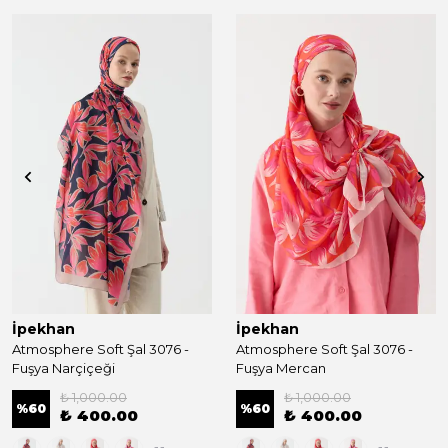
İpekhan
İpekhan
Atmosphere Soft Şal 3076 -
Atmosphere Soft Şal 3076 -
Fuşya Narçiçeği
Fuşya Mercan
₺ 1,000.00
₺ 1,000.00
%
60
%
60
₺ 400.00
₺ 400.00