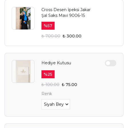
Cross Desen İpeksi Jakar
Şal Saks Mavi 9006-15
%
57
₺ 700.00
₺ 300.00
Hediye Kutusu
%
25
₺ 100.00
₺ 75.00
Renk