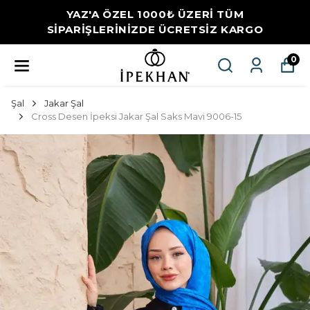
YAZ'A ÖZEL 1000₺ ÜZERİ TÜM
SİPARİŞLERİNİZDE ÜCRETSİZ KARGO
0
Şal
Jakar Şal
Cross Desen İpeksi Jakar Şal Saks Mavi 9006-15