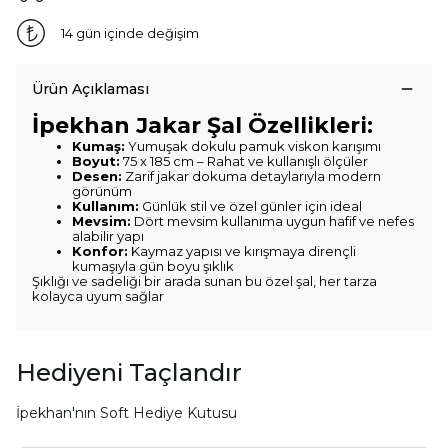
14 gün içinde değişim
Ürün Açıklaması
İpekhan Jakar Şal Özellikleri:
Kumaş:
Yumuşak dokulu pamuk viskon karışımı
Boyut:
75 x 185 cm – Rahat ve kullanışlı ölçüler
Desen:
Zarif jakar dokuma detaylarıyla modern
görünüm
Kullanım:
Günlük stil ve özel günler için ideal
Mevsim:
Dört mevsim kullanıma uygun hafif ve nefes
alabilir yapı
Konfor:
Kaymaz yapısı ve kırışmaya dirençli
kumaşıyla gün boyu şıklık
Şıklığı ve sadeliği bir arada sunan bu özel şal, her tarza
kolayca uyum sağlar
Hediyeni Taçlandır
İpekhan'nın Soft Hediye Kutusu