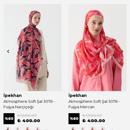
İpekhan
İpekhan
Atmosphere Soft Şal 3076 -
Atmosphere Soft Şal 3076 -
Fuşya Narçiçeği
Fuşya Mercan
₺ 1,000.00
₺ 1,000.00
%
60
%
60
₺ 400.00
₺ 400.00