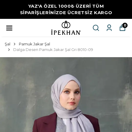
YAZ'A ÖZEL 1000₺ ÜZERİ TÜM
SİPARİŞLERİNİZDE ÜCRETSİZ KARGO
0
Şal
Pamuk Jakar Şal
Dalga Desen Pamuk Jakar Şal Gri 8010-09