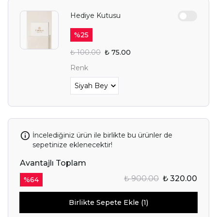
Hediye Kutusu
%
25
₺ 100.00
₺ 75.00
Renk
İncelediğiniz ürün ile birlikte bu ürünler de
sepetinize eklenecektir!
Avantajlı Toplam
₺ 900.00
₺ 320.00
%
64
Birlikte Sepete Ekle (1)