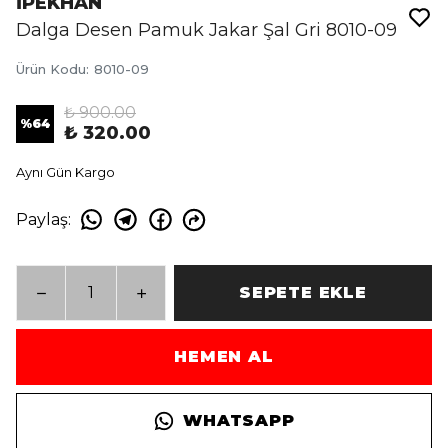
İPEKHAN
Dalga Desen Pamuk Jakar Şal Gri 8010-09
Ürün Kodu
:
8010-09
₺ 900.00
%
64
₺ 320.00
Aynı Gün Kargo
Paylaş
:
SEPETE EKLE
HEMEN AL
WHATSAPP