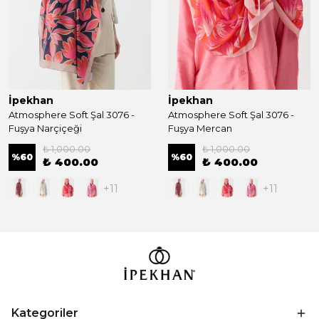
İpekhan
İpekhan
Atmosphere Soft Şal 3076 -
Atmosphere Soft Şal 3076 -
Fuşya Narçiçeği
Fuşya Mercan
₺ 1,000.00
₺ 1,000.00
%
60
%
60
₺ 400.00
₺ 400.00
+11
+11
Kategoriler