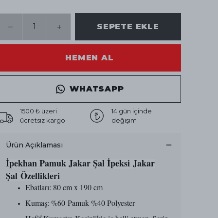
SEPETE EKLE
HEMEN AL
WHATSAPP
1500 ₺ üzeri
14 gün içinde
ücretsiz kargo
değişim
Ürün Açıklaması
İpekhan Pamuk Jakar Şal
İpeksi
Jakar
Şal Özellikleri
Ebatları: 80 cm x 190 cm
Kumaş: %60 Pamuk %40 Polyester