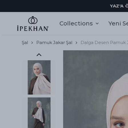
YAZ'A 
Collections
Yeni S
Şal
Pamuk Jakar Şal
Dalga Desen Pamuk J