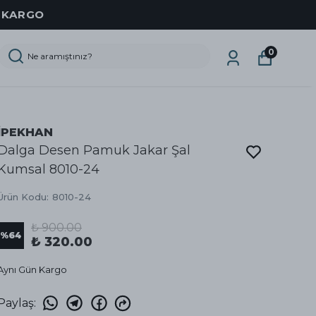
Z KARGO
0
İPEKHAN
Dalga Desen Pamuk Jakar Şal
Kumsal 8010-24
Ürün Kodu
:
8010-24
₺ 900.00
%
64
₺ 320.00
Aynı Gün Kargo
Paylaş
: