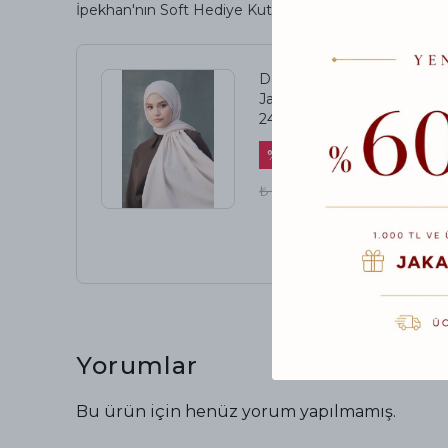
İpekhan'nın Soft Hediye Kutusu
Dalga Desen Pamuk
Jakar Şal Kumsal 8010-
24
%
64
₺ 900.00
₺ 320.00
Yorumlar
Bu ürün için henüz yorum yapılmamış.