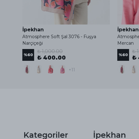
İpekhan
İpekhan
Atmosphere Soft Şal 3076 - Fuşya
Atmospher
Narçiçeği
Mercan
₺ 1,000.00
₺ 
%
60
%
60
₺ 400.00
₺
+11
Kategoriler
İpekhan