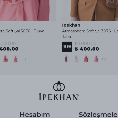
İpekhan
e Soft Şal 3076 - Fuşya
Atmosphere Soft Şal 3076 - L
Taba
1,000.00
₺ 1,000.00
%
60
 400.00
₺ 400.00
+11
+11
Hesabım
Sözleşmele