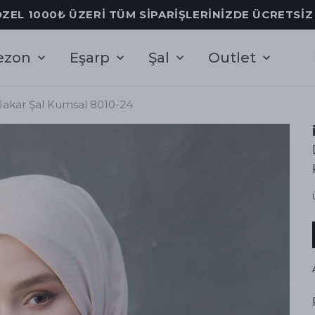
ÖZEL 1000₺ ÜZERİ TÜM SİPARİŞLERİNİZDE ÜCRETSİ
ezon
Eşarp
Şal
Outlet
akar Şal Kumsal 8010-24