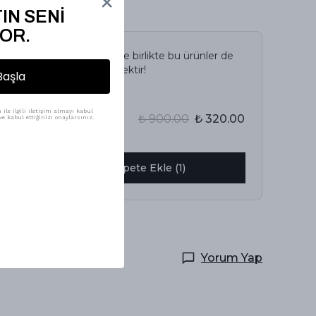
IN SENİ
OR.
İncelediğiniz ürün ile birlikte bu ürünler de
sepetinize eklenecektir!
Başla
Avantajlı Toplam
ile ilgili iletişim almayı kabul
₺ 900.00
₺ 320.00
e kabul ettiğinizi onaylarsınız.
%
64
Birlikte Sepete Ekle (1)
Yorum Yap