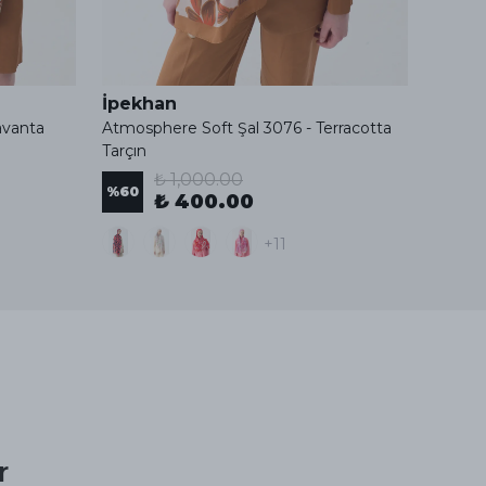
İpekhan
İpek
avanta
Atmosphere Soft Şal 3076 - Terracotta
Atmosp
Tarçın
Çimen 
₺ 1,000.00
%
60
%
60
₺ 400.00
+11
r