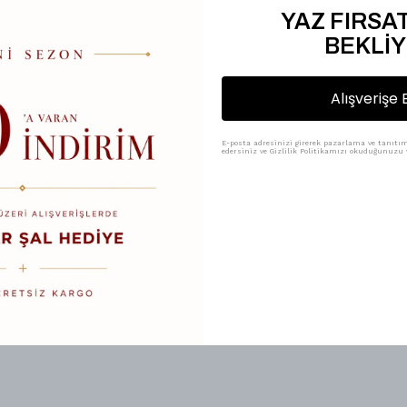
YAZ FIRSAT
BEKLİY
Hediye Kutusu
Alışverişe 
%
25
₺ 100.00
₺ 75.00
E-posta adresinizi girerek pazarlama ve tanıtım 
edersiniz ve Gizlilik Politikamızı okuduğunuzu v
Renk