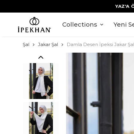
YAZ'A 
Collections
Yeni S
Şal
Jakar Şal
Damla Desen İpeksi Jakar Şal