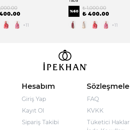
Taba
1,000.00
₺ 1,000.00
%
60
 400.00
₺ 400.00
+11
+11
Hesabım
Sözleşmele
Giriş Yap
FAQ
Kayıt Ol
KVKK
Sipariş Takibi
Tüketici Hakları