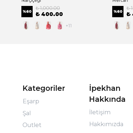
Narçiçeği
Mercan
₺ 1,000.00
₺ 
%
60
%
60
₺ 400.00
₺
+11
Kategoriler
İpekhan
Hakkında
Eşarp
İletişim
Şal
Hakkımızda
Outlet