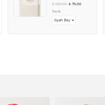
₺ 100.00
₺ 75.00
YAZ FIRSAT
Renk
BEKLİY
Alışverişe 
E-posta adresinizi girerek pazarlama ve tanıtım 
edersiniz ve Gizlilik Politikamızı okuduğunuzu v