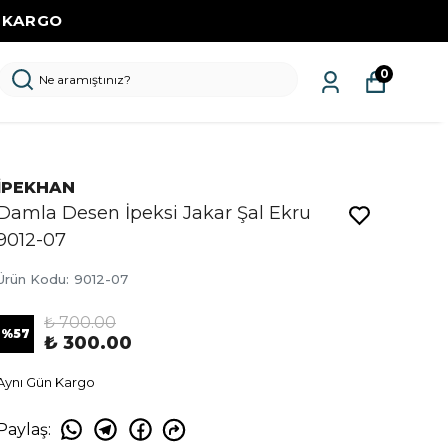
Z KARGO
0
İPEKHAN
Damla Desen İpeksi Jakar Şal Ekru
9012-07
Ürün Kodu
:
9012-07
₺ 700.00
%
57
₺ 300.00
Aynı Gün Kargo
Paylaş
: