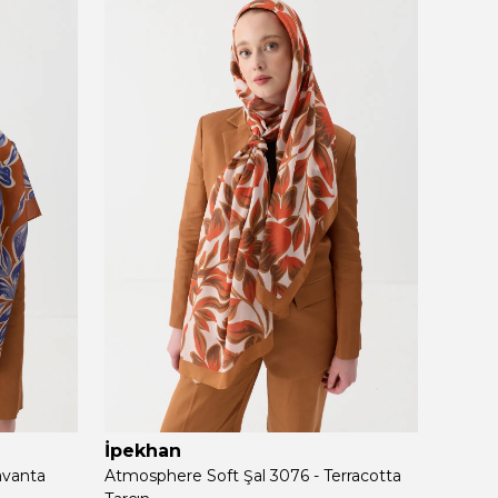
İpekhan
İpek
avanta
Atmosphere Soft Şal 3076 - Terracotta
Atmosp