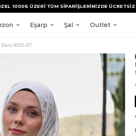
ÖZEL 1000₺ ÜZERİ TÜM SİPARİŞLERİNİZDE ÜCRETSİ
ezon
Eşarp
Şal
Outlet
 Ekru 9012-07