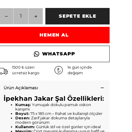
SEPETE EKLE
HEMEN AL
WHATSAPP
1500 ₺ üzeri
14 gün içinde
ücretsiz kargo
değişim
Ürün Açıklaması
İpekhan Jakar Şal Özellikleri:
Kumaş:
Yumuşak dokulu pamuk viskon
karışımı
Boyut:
75 x 185 cm – Rahat ve kullanışlı ölçüler
Desen:
Zarif jakar dokuma detaylarıyla
modern görünüm
Kullanım:
Günlük stil ve özel günler için ideal
Mevsim:
Dört mevsim kullanıma uygun hafif ve