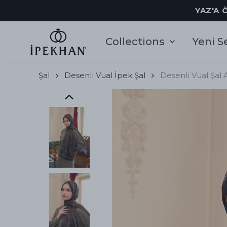
YAZ'A 
Collections
Yeni S
Şal
Desenli Vual İpek Şal
Desenli Vual Şal 