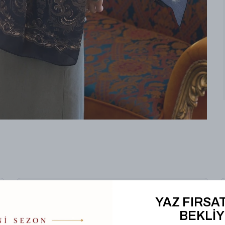
Hediye Kutusu
YAZ FIRSAT
BEKLİY
%
25