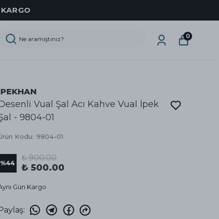
Z KARGO
0
İPEKHAN
Desenli Vual Şal Acı Kahve Vual İpek
Şal - 9804-01
Ürün Kodu
:
9804-01
₺ 900.00
%
44
₺ 500.00
Aynı Gün Kargo
Paylaş
: