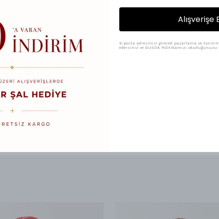
₺ 100.00
₺ 75.00
Alışverişe 
Renk
E-posta adresinizi girerek pazarlama ve tanıtım 
edersiniz ve Gizlilik Politikamızı okuduğunuzu v