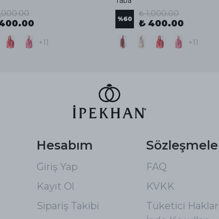
Taba
1,000.00
₺ 1,000.00
%
60
 400.00
₺ 400.00
+11
+11
Hesabım
Sözleşmele
Giriş Yap
FAQ
Kayıt Ol
KVKK
Sipariş Takibi
Tüketici Hakları