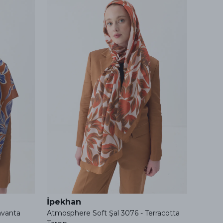
İpekhan
İpek
avanta
Atmosphere Soft Şal 3076 - Terracotta
Atmosp