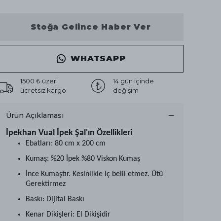
Stoğa Gelince Haber Ver
WHATSAPP
1500 ₺ üzeri
14 gün içinde
ücretsiz kargo
değişim
Ürün Açıklaması
İpekhan Vual İpek Şal'ın Özellikleri
Ebatları: 80 cm x 200 cm
Kumaş: %20 İpek %80 Viskon Kumaş
İnce Kumaştır. Kesinlikle iç belli etmez. Ütü
Gerektirmez
Baskı: Dijital Baskı
Kenar Dikişleri: El Dikişidir