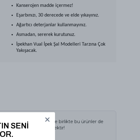
Kanserojen madde içermez!
Eşarbınızı, 30 derecede ve elde yıkayınız.
Ağartıcı deterjanlar kullanmayınız.
Asmadan, sererek kurutunuz.
İpekhan Vual İpek Şal Modelleri Tarzına Çok
Yakışacak.
İncelediğiniz ürün ile birlikte bu ürünler de
IN SENİ
sepetinize eklenecektir!
OR.
Avantajlı Toplam