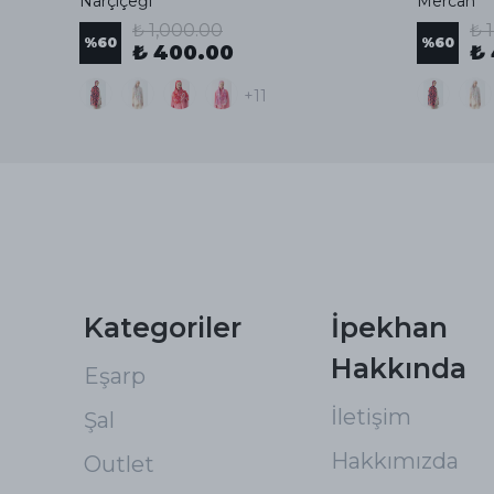
Narçiçeği
Mercan
₺ 1,000.00
₺ 
%
60
%
60
₺ 400.00
₺
+11
Kategoriler
İpekhan
Hakkında
Eşarp
İletişim
Şal
Hakkımızda
Outlet