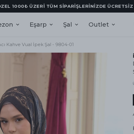
ÖZEL 1000₺ ÜZERİ TÜM SİPARİŞLERİNİZDE ÜCRETSİ
ezon
Eşarp
Şal
Outlet
Acı Kahve Vual İpek Şal - 9804-01