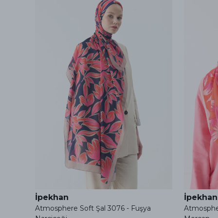
İpekhan
İpekhan
Atmosphere Soft Şal 3076 - Fuşya
Atmospher