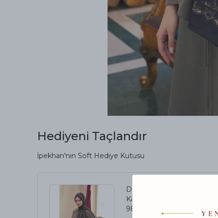
Hediyeni Taçlandır
İpekhan'nın Soft Hediye Kutusu
Desenli Vual Şal Acı
Kahve Vual İpek Şal -
9804-01