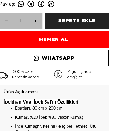
Paylaş
:
SEPETE EKLE
HEMEN AL
WHATSAPP
1500 ₺ üzeri
14 gün içinde
ücretsiz kargo
değişim
Ürün Açıklaması
İpekhan Vual İpek Şal'ın Özellikleri
Ebatları: 80 cm x 200 cm
Kumaş: %20 İpek %80 Viskon Kumaş
İnce Kumaştır. Kesinlikle iç belli etmez. Ütü