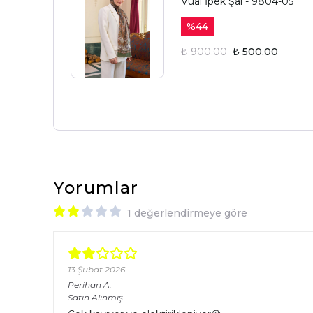
Vual İpek Şal - 9804-05
%
44
₺ 900.00
₺ 500.00
Yorumlar
1 değerlendirmeye göre
13 Şubat 2026
Perihan
A.
Satın Alınmış