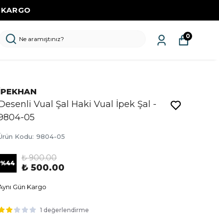
Z KARGO
0
İPEKHAN
Desenli Vual Şal Haki Vual İpek Şal -
9804-05
Ürün Kodu
:
9804-05
₺ 900.00
%
44
₺ 500.00
Aynı Gün Kargo
1 değerlendirme