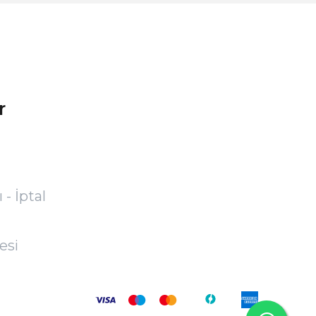
r
 - İptal
esi