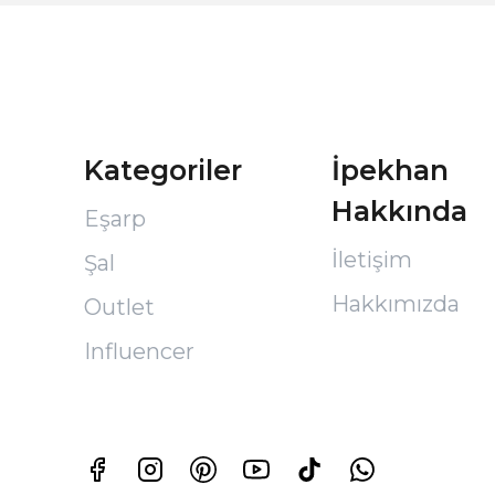
Kategoriler
İpekhan
Hakkında
Eşarp
İletişim
Şal
Hakkımızda
Outlet
Influencer