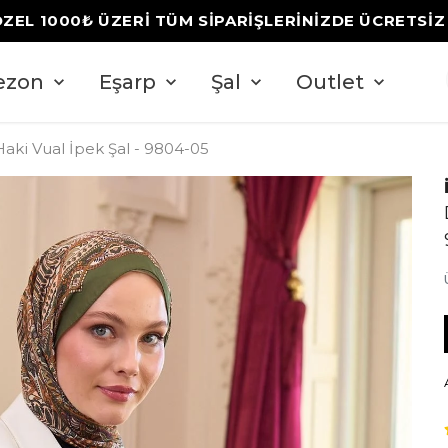
ÖZEL 1000₺ ÜZERİ TÜM SİPARİŞLERİNİZDE ÜCRETSİ
ezon
Eşarp
Şal
Outlet
Haki Vual İpek Şal - 9804-05