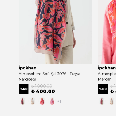
İpekhan
İpekhan
Atmosphere Soft Şal 3076 - Fuşya
Atmospher
Narçiçeği
Mercan
₺ 1,000.00
₺ 
%
60
%
60
₺ 400.00
₺
+11