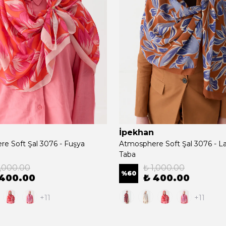
İpekhan
e Soft Şal 3076 - Fuşya
Atmosphere Soft Şal 3076 - L
Taba
1,000.00
₺ 1,000.00
%
60
 400.00
₺ 400.00
+11
+11