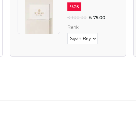
%
25
₺ 100.00
₺ 75.00
Renk
YAZ FIRSAT
BEKLİY
Alışverişe 
E-posta adresinizi girerek pazarlama ve tanıtım 
edersiniz ve Gizlilik Politikamızı okuduğunuzu v