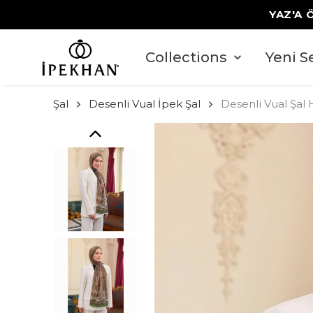
YAZ'A 
Collections
Yeni S
Şal
Desenli Vual İpek Şal
Desenli Vual Şal 