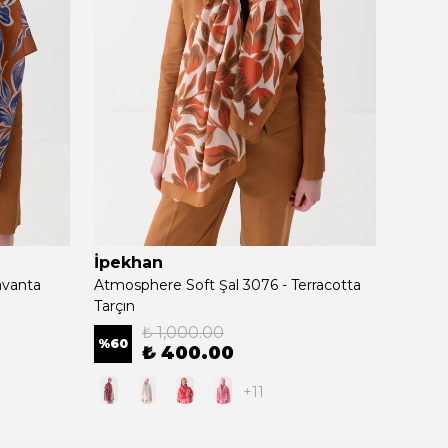
İpekhan
İpek
avanta
Atmosphere Soft Şal 3076 - Terracotta
Atmosp
Tarçın
Çimen 
₺ 1,000.00
%
60
%
60
₺ 400.00
+11