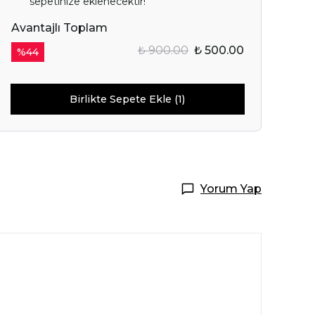
sepetinize eklenecektir!
Avantajlı Toplam
₺ 900.00
₺ 500.00
%
44
Birlikte Sepete Ekle (1)
IN SENİ
OR.
Yorum Yap
Başla
ile ilgili iletişim almayı kabul
e kabul ettiğinizi onaylarsınız.