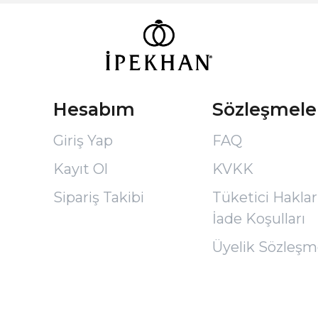
Hesabım
Sözleşmele
Giriş Yap
FAQ
Kayıt Ol
KVKK
Sipariş Takibi
Tüketici Hakları
İade Koşulları
Üyelik Sözleşm