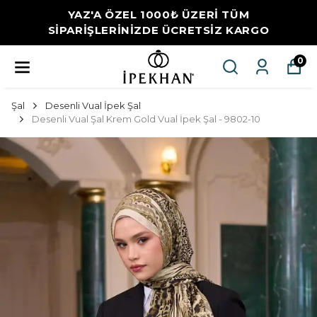
YAZ'A ÖZEL 1000₺ ÜZERİ TÜM
SİPARİŞLERİNİZDE ÜCRETSİZ KARGO
0
Şal
Desenli Vual İpek Şal
Desenli Vual Şal Krem Gold Vual İpek Şal - 9802-10