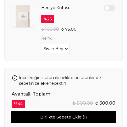
Hediye Kutusu
%
25
₺ 100.00
₺ 75.00
Renk
İncelediğiniz ürün ile birlikte bu ürünler de
sepetinize eklenecektir!
Avantajlı Toplam
₺ 900.00
₺ 500.00
%
44
Birlikte Sepete Ekle (1)