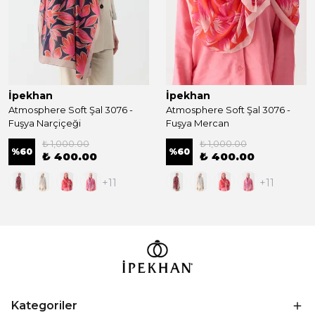
İpekhan
İpekhan
Atmosphere Soft Şal 3076 -
Atmosphere Soft Şal 3076 -
Fuşya Narçiçeği
Fuşya Mercan
₺ 1,000.00
₺ 1,000.00
%
60
%
60
₺ 400.00
₺ 400.00
+11
+11
Kategoriler