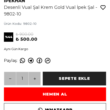
İPEKHAN
Desenli Vual Şal Krem Gold Vual İpek Şal -
9802-10
Ürün Kodu
:
9802-10
₺ 900.00
%
44
₺ 500.00
Aynı Gün Kargo
Paylaş
:
SEPETE EKLE
HEMEN AL
WHATSAPP