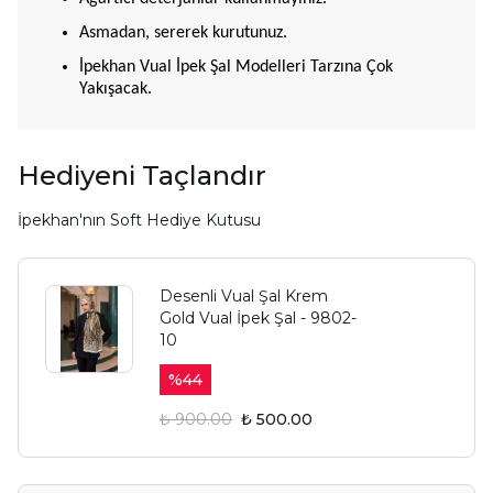
Asmadan, sererek kurutunuz.
İpekhan Vual İpek Şal Modelleri Tarzına Çok
Yakışacak.
YAZ FIRSATIN SENİ
BEKLİYOR.
Hediyeni Taçlandır
Alışverişe Başla
İpekhan'nın Soft Hediye Kutusu
E-posta adresinizi girerek pazarlama ve tanıtım ile ilgili iletişim almayı kabul
edersiniz ve Gizlilik Politikamızı okuduğunuzu ve kabul ettiğinizi onaylarsınız.
Desenli Vual Şal Krem
Gold Vual İpek Şal - 9802-
10
%
44
₺ 900.00
₺ 500.00