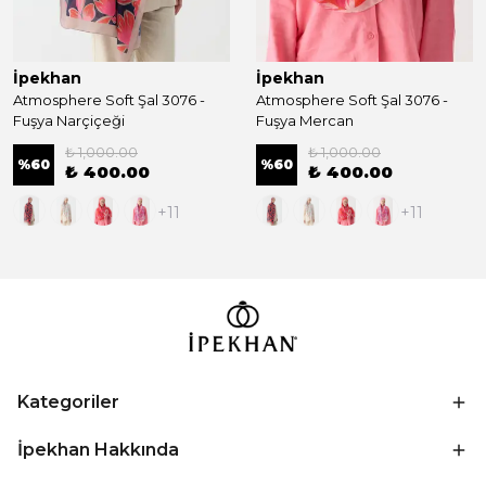
İpekhan
İpekhan
Atmosphere Soft Şal 3076 -
Atmosphere Soft Şal 3076 -
Fuşya Narçiçeği
Fuşya Mercan
₺ 1,000.00
₺ 1,000.00
%
60
%
60
₺ 400.00
₺ 400.00
+11
+11
Kategoriler
İpekhan Hakkında