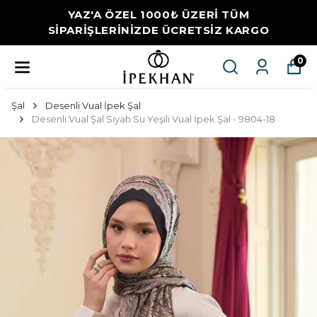
YAZ'A ÖZEL 1000₺ ÜZERİ TÜM
SİPARİŞLERİNİZDE ÜCRETSİZ KARGO
0
Şal
Desenli Vual İpek Şal
Desenli Vual Şal Siyah Su Yeşili Vual İpek Şal - 9804-18