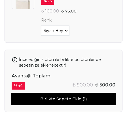
%
25
₺ 100.00
₺ 75.00
Renk
İncelediğiniz ürün ile birlikte bu ürünler de
sepetinize eklenecektir!
Avantajlı Toplam
₺ 900.00
₺ 500.00
%
44
Birlikte Sepete Ekle (1)