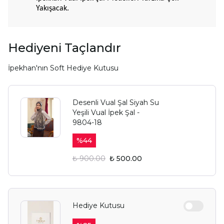
Yakışacak.
Hediyeni Taçlandır
İpekhan'nın Soft Hediye Kutusu
Desenli Vual Şal Siyah Su
Yeşili Vual İpek Şal -
9804-18
%
44
₺ 900.00
₺ 500.00
Hediye Kutusu