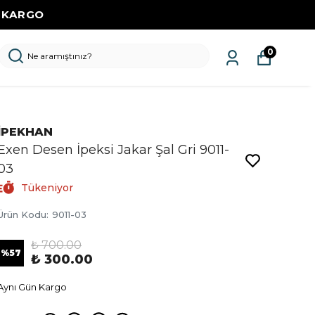
Z KARGO
0
İPEKHAN
Exen Desen İpeksi Jakar Şal Gri 9011-
03
Tükeniyor
Ürün Kodu
:
9011-03
₺ 700.00
%
57
₺ 300.00
Aynı Gün Kargo