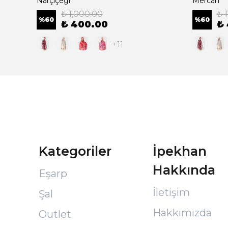
Narçiçeği
Mercan
₺ 1,000.00
₺ 
%
60
%
60
₺ 400.00
₺
+11
Kategoriler
İpekhan
Hakkında
Eşarp
İletişim
Şal
Hakkımızda
Outlet