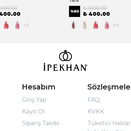
Taba
1,000.00
₺ 1,000.00
%
60
 400.00
₺ 400.00
+11
+11
Hesabım
Sözleşmele
Giriş Yap
FAQ
Kayıt Ol
KVKK
Sipariş Takibi
Tüketici Hakları