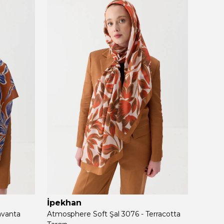
İpekhan
İpek
avanta
Atmosphere Soft Şal 3076 - Terracotta
Atmosp