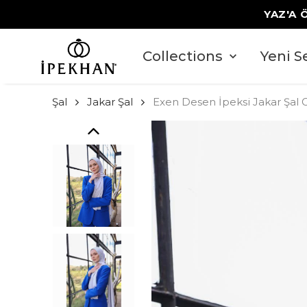
YAZ'A 
Collections
Yeni S
Şal
Jakar Şal
Exen Desen İpeksi Jakar Şal G