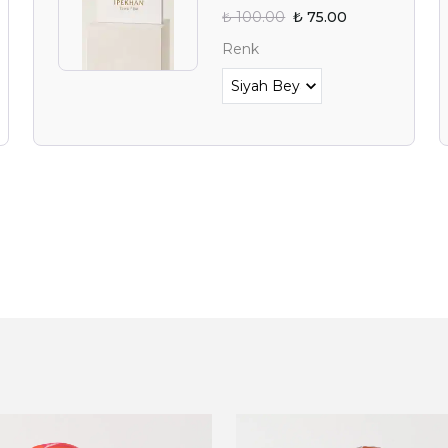
₺ 100.00
₺ 75.00
YAZ FIRSAT
Renk
BEKLİY
Alışverişe 
E-posta adresinizi girerek pazarlama ve tanıtım 
edersiniz ve Gizlilik Politikamızı okuduğunuzu v