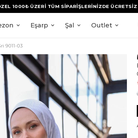
ÖZEL 1000₺ ÜZERİ TÜM SİPARİŞLERİNİZDE ÜCRETSİ
ezon
Eşarp
Şal
Outlet
ri 9011-03