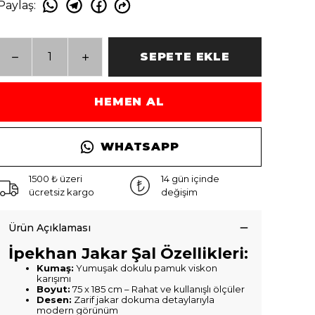
Paylaş
:
SEPETE EKLE
HEMEN AL
WHATSAPP
1500 ₺ üzeri
14 gün içinde
ücretsiz kargo
değişim
Ürün Açıklaması
İpekhan Jakar Şal Özellikleri:
Kumaş:
Yumuşak dokulu pamuk viskon
karışımı
Boyut:
75 x 185 cm – Rahat ve kullanışlı ölçüler
Desen:
Zarif jakar dokuma detaylarıyla
modern görünüm