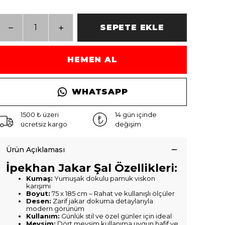
SEPETE EKLE
HEMEN AL
WHATSAPP
1500 ₺ üzeri
14 gün içinde
ücretsiz kargo
değişim
Ürün Açıklaması
İpekhan Jakar Şal Özellikleri:
Kumaş:
Yumuşak dokulu pamuk viskon
karışımı
Boyut:
75 x 185 cm – Rahat ve kullanışlı ölçüler
Desen:
Zarif jakar dokuma detaylarıyla
modern görünüm
Kullanım:
Günlük stil ve özel günler için ideal
Mevsim:
Dört mevsim kullanıma uygun hafif ve