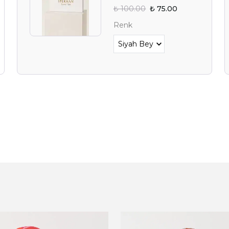
₺ 100.00
₺ 75.00
YAZ FIRSAT
Renk
BEKLİY
Alışverişe 
E-posta adresinizi girerek pazarlama ve tanıtım 
edersiniz ve Gizlilik Politikamızı okuduğunuzu v