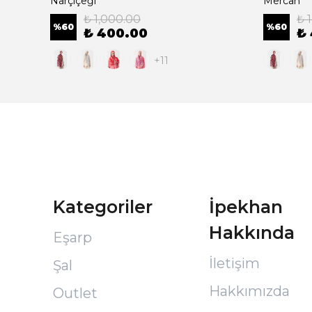
Narçiçeği
Mercan
₺ 1,000.00
₺ 
%
60
%
60
₺ 400.00
₺
+11
Kategoriler
İpekhan
Hakkında
Eşarp
İletişim
Şal
Hakkımızda
Outlet