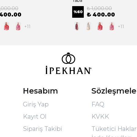
Taba
1,000.00
₺ 1,000.00
%
60
 400.00
₺ 400.00
+11
+11
Hesabım
Sözleşmele
Giriş Yap
FAQ
Kayıt Ol
KVKK
Sipariş Takibi
Tüketici Hakları