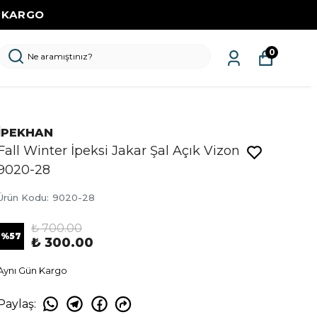
Z KARGO
0
İPEKHAN
Fall Winter İpeksi Jakar Şal Açık Vizon
9020-28
Ürün Kodu
:
9020-28
₺ 700.00
%
57
₺ 300.00
Aynı Gün Kargo
Paylaş
: