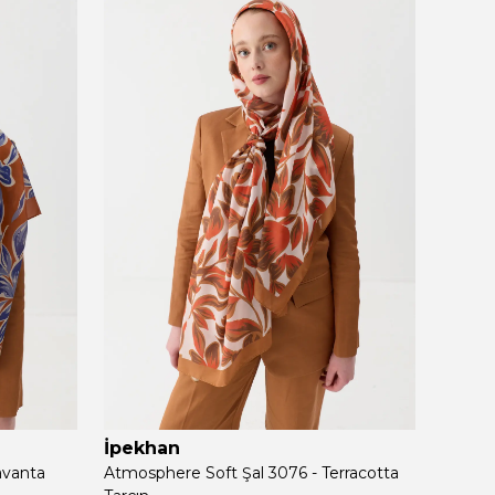
İpekhan
İpek
avanta
Atmosphere Soft Şal 3076 - Terracotta
Atmosp