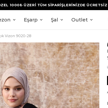
ÖZEL 1000₺ ÜZERİ TÜM SİPARİŞLERİNİZDE ÜCRETSİ
ezon
Eşarp
Şal
Outlet
Açık Vizon 9020-28