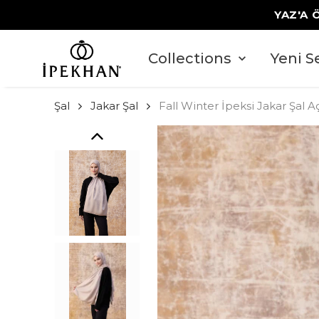
YAZ'A 
Collections
Yeni S
Şal
Jakar Şal
Fall Winter İpeksi Jakar Şal 