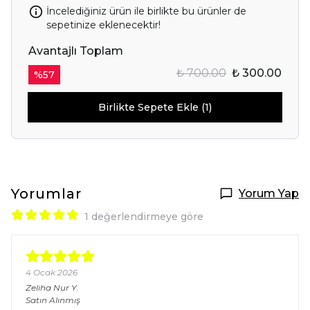
İncelediğiniz ürün ile birlikte bu ürünler de
sepetinize eklenecektir!
Avantajlı Toplam
₺ 700.00
₺ 300.00
%
57
Birlikte Sepete Ekle (1)
Yorumlar
Yorum Yap
1 değerlendirmeye göre
4 Ocak 2026
Zeliha Nur
Y.
Satın Alınmış