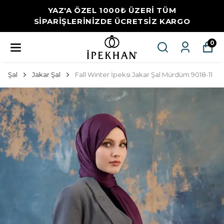
YAZ'A ÖZEL 1000₺ ÜZERİ TÜM
SİPARİŞLERİNİZDE ÜCRETSİZ KARGO
0
Şal
Jakar Şal
Fall Winter İpeksi Jakar Şal Mürdüm 9018-11