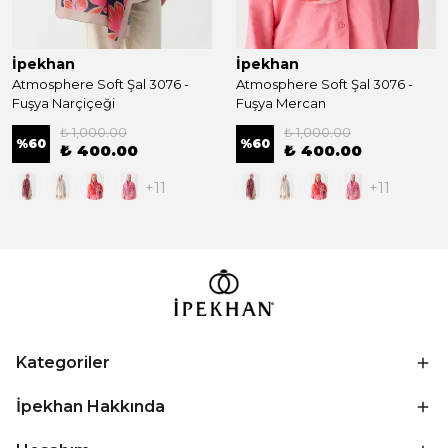
İpekhan
İpekhan
Atmosphere Soft Şal 3076 -
Atmosphere Soft Şal 3076 -
Fuşya Narçiçeği
Fuşya Mercan
₺ 1,000.00
₺ 1,000.00
%
60
%
60
₺ 400.00
₺ 400.00
+11
+11
Kategoriler
İpekhan Hakkında