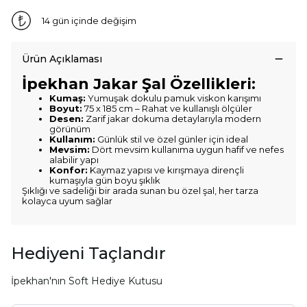
14 gün içinde değişim
Ürün Açıklaması
İpekhan Jakar Şal Özellikleri:
Kumaş:
Yumuşak dokulu pamuk viskon karışımı
Boyut:
75 x 185 cm – Rahat ve kullanışlı ölçüler
Desen:
Zarif jakar dokuma detaylarıyla modern
görünüm
Kullanım:
Günlük stil ve özel günler için ideal
Mevsim:
Dört mevsim kullanıma uygun hafif ve nefes
alabilir yapı
Konfor:
Kaymaz yapısı ve kırışmaya dirençli
kumaşıyla gün boyu şıklık
Şıklığı ve sadeliği bir arada sunan bu özel şal, her tarza
kolayca uyum sağlar
Hediyeni Taçlandır
İpekhan'nın Soft Hediye Kutusu