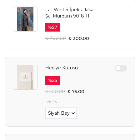
Fall Winter İpeksi Jakar
Şal Mürdüm 9018-11
%
57
₺ 700.00
₺ 300.00
Hediye Kutusu
%
25
₺ 100.00
₺ 75.00
Renk