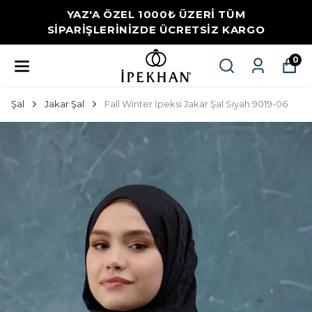
YAZ'A ÖZEL 1000₺ ÜZERİ TÜM
SİPARİŞLERİNİZDE ÜCRETSİZ KARGO
0
Şal
Jakar Şal
Fall Winter İpeksi Jakar Şal Siyah 9019-06