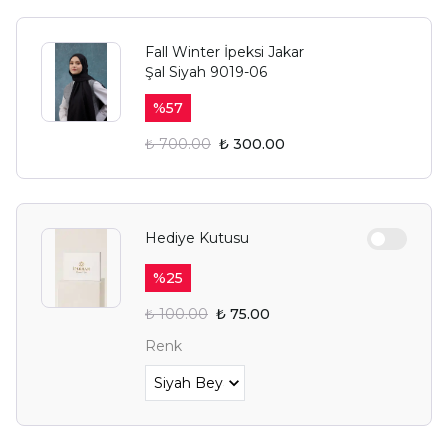
Fall Winter İpeksi Jakar
Şal Siyah 9019-06
%
57
₺ 700.00
₺ 300.00
Hediye Kutusu
%
25
₺ 100.00
₺ 75.00
Renk