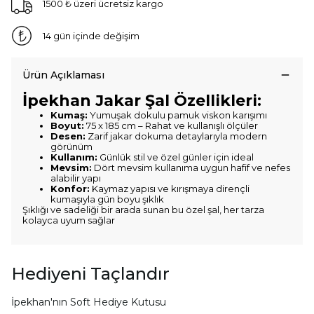
1500 ₺ üzeri ücretsiz kargo
14 gün içinde değişim
Ürün Açıklaması
İpekhan Jakar Şal Özellikleri:
Kumaş:
Yumuşak dokulu pamuk viskon karışımı
Boyut:
75 x 185 cm – Rahat ve kullanışlı ölçüler
Desen:
Zarif jakar dokuma detaylarıyla modern
görünüm
Kullanım:
Günlük stil ve özel günler için ideal
Mevsim:
Dört mevsim kullanıma uygun hafif ve nefes
alabilir yapı
Konfor:
Kaymaz yapısı ve kırışmaya dirençli
kumaşıyla gün boyu şıklık
Şıklığı ve sadeliği bir arada sunan bu özel şal, her tarza
kolayca uyum sağlar
Hediyeni Taçlandır
İpekhan'nın Soft Hediye Kutusu