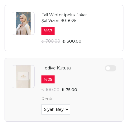
Fall Winter İpeksi Jakar
Şal Vizon 9018-25
%
57
₺ 700.00
₺ 300.00
Hediye Kutusu
%
25
₺ 100.00
₺ 75.00
Renk