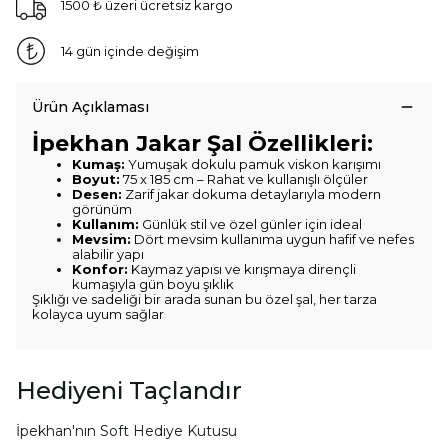
1500 ₺ üzeri ücretsiz kargo
14 gün içinde değişim
Ürün Açıklaması
İpekhan Jakar Şal Özellikleri:
Kumaş:
Yumuşak dokulu pamuk viskon karışımı
Boyut:
75 x 185 cm – Rahat ve kullanışlı ölçüler
Desen:
Zarif jakar dokuma detaylarıyla modern
görünüm
Kullanım:
Günlük stil ve özel günler için ideal
Mevsim:
Dört mevsim kullanıma uygun hafif ve nefes
alabilir yapı
Konfor:
Kaymaz yapısı ve kırışmaya dirençli
kumaşıyla gün boyu şıklık
Şıklığı ve sadeliği bir arada sunan bu özel şal, her tarza
kolayca uyum sağlar
Hediyeni Taçlandır
İpekhan'nın Soft Hediye Kutusu