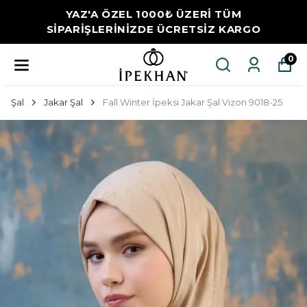
YAZ'A ÖZEL 1000₺ ÜZERİ TÜM
SİPARİŞLERİNİZDE ÜCRETSİZ KARGO
0
Şal
Jakar Şal
Fall Winter İpeksi Jakar Şal Vizon 9018-25