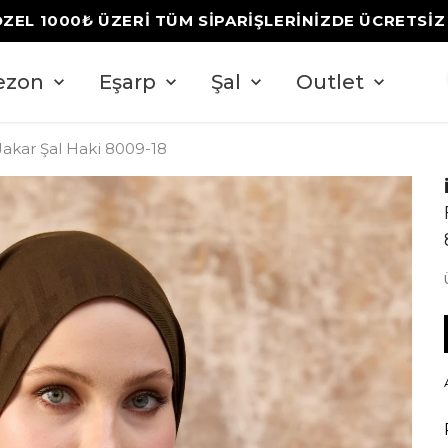
ÖZEL 1000₺ ÜZERİ TÜM SİPARİŞLERİNİZDE ÜCRETSİ
ezon
Eşarp
Şal
Outlet
akar Şal Haki 8009-18