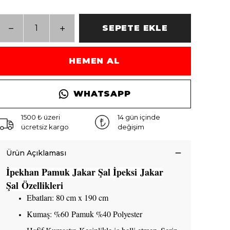
SEPETE EKLE
HEMEN AL
WHATSAPP
1500 ₺ üzeri
14 gün içinde
ücretsiz kargo
değişim
Ürün Açıklaması
İpekhan Pamuk Jakar Şal
İpeksi
Jakar
Şal Özellikleri
Ebatları: 80 cm x 190 cm
Kumaş: %60 Pamuk %40 Polyester