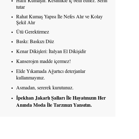
Hafif Kumaştır. Kesinlikle iç belli etmez. Serin
tutar
Rahat Kumaş Yapısı İle Nefes Alır ve Kolay
Şekil Alır
Ütü Gerektirmez
Baskı: Baskızı Düz
Kenar Dikişleri: İtalyan El Dikişidir
Kanserojen madde içermez!
Elde Yıkamada Ağartıcı deterjanlar
kullanmayınız.
Asmadan, sererek kurutunuz.
İpekhan Jakarlı Şalları İle Hayatınızın Her
Anında Moda İle Tarzınızı Yansıtın.