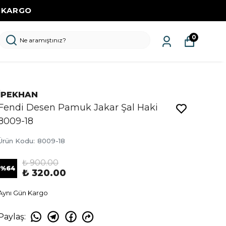
Z KARGO
0
İPEKHAN
Fendi Desen Pamuk Jakar Şal Haki
8009-18
Ürün Kodu
:
8009-18
₺ 900.00
%
64
₺ 320.00
Aynı Gün Kargo
Paylaş
: