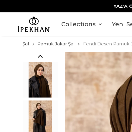
YAZ'A 
Collections
Yeni S
Şal
Pamuk Jakar Şal
Fendi Desen Pamuk J