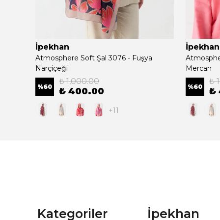
İpekhan
İpekhan
Atmosphere Soft Şal 3076 - Fuşya
Atmospher
Narçiçeği
Mercan
₺ 1,000.00
₺ 
%
60
%
60
₺ 400.00
₺
+11
Kategoriler
İpekhan