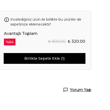
İncelediğiniz ürün ile birlikte bu ürünler de
sepetinize eklenecektir!
Avantajlı Toplam
₺ 900.00
₺ 320.00
%
64
Birlikte Sepete Ekle (1)
Yorum Yap