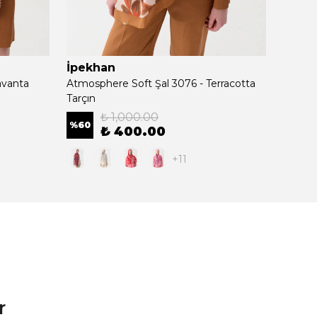
İpekhan
İpek
avanta
Atmosphere Soft Şal 3076 - Terracotta
Atmosp
Tarçın
Çimen 
₺ 1,000.00
%
60
%
60
₺ 400.00
+11
r