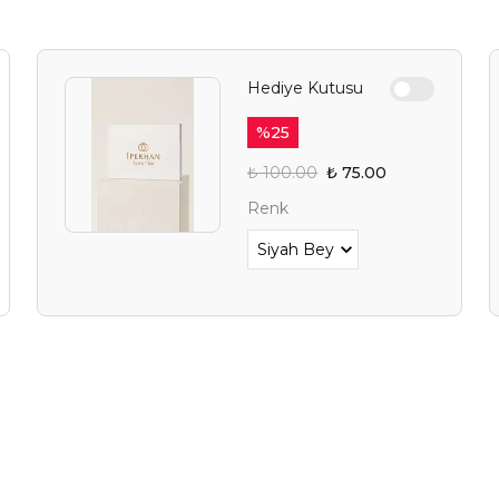
Hediye Kutusu
%
25
₺ 100.00
₺ 75.00
Renk