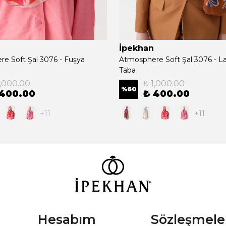
İpekhan
e Soft Şal 3076 - Fuşya
Atmosphere Soft Şal 3076 - L
Taba
1,000.00
₺ 1,000.00
%
60
 400.00
₺ 400.00
+11
+11
Hesabım
Sözleşmele