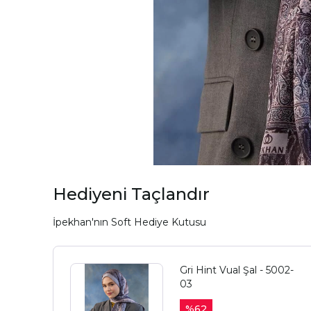
Hediyeni Taçlandır
İpekhan'nın Soft Hediye Kutusu
Gri Hint Vual Şal - 5002-
03
%
62