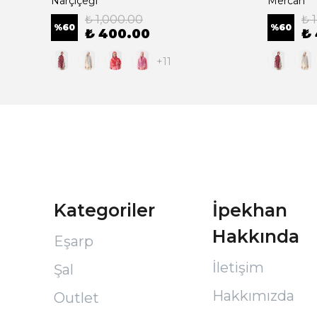
Narçiçeği
Mercan
₺ 1,000.00
₺ 
%
60
%
60
₺ 400.00
₺
+11
Kategoriler
İpekhan
Hakkında
Eşarp
İletişim
Şal
Hakkımızda
Outlet