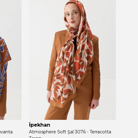
İpekhan
İpek
avanta
Atmosphere Soft Şal 3076 - Terracotta
Atmosp