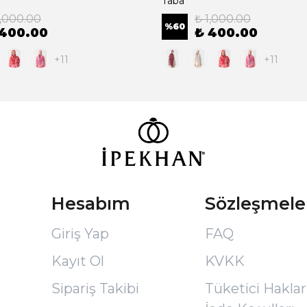
Taba
1,000.00
₺ 1,000.00
%
60
 400.00
₺ 400.00
+11
+11
Hesabım
Sözleşmele
Giriş Yap
FAQ
Kayıt Ol
KVKK
Sipariş Takibi
Tüketici Hakları