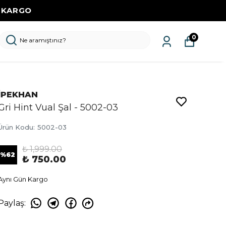
Z KARGO
0
İPEKHAN
Gri Hint Vual Şal - 5002-03
Ürün Kodu
:
5002-03
₺ 1,999.00
%
62
₺ 750.00
Aynı Gün Kargo
Paylaş
: