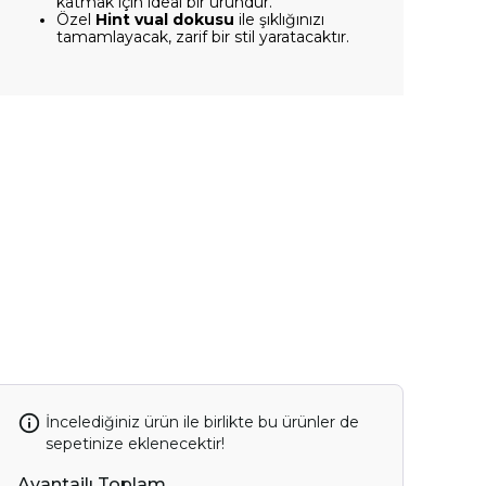
katmak için ideal bir üründür.
Özel
Hint vual dokusu
ile şıklığınızı
tamamlayacak, zarif bir stil yaratacaktır.
İncelediğiniz ürün ile birlikte bu ürünler de
sepetinize eklenecektir!
Avantajlı Toplam