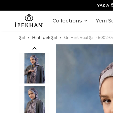
YAZ'A 
Collections
Yeni S
Şal
Hint İpek Şal
Gri Hint Vual Şal - 5002-0