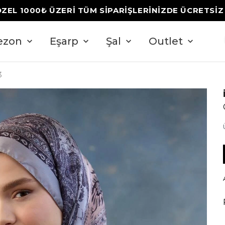
ÖZEL 1000₺ ÜZERİ TÜM SİPARİŞLERİNİZDE ÜCRETSİ
ezon
Eşarp
Şal
Outlet
3