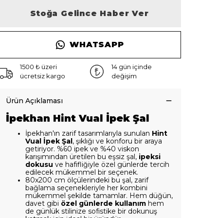
Stoğa Gelince Haber Ver
WHATSAPP
1500 ₺ üzeri
14 gün içinde
ücretsiz kargo
değişim
Ürün Açıklaması
İpekhan Hint Vual İpek Şal
İpekhan'ın zarif tasarımlarıyla sunulan
Hint
Vual İpek Şal
, şıklığı ve konforu bir araya
getiriyor. %60 ipek ve %40 viskon
karışımından üretilen bu eşsiz şal,
ipeksi
dokusu
ve hafifliğiyle özel günlerde tercih
edilecek mükemmel bir seçenek.
80x200 cm ölçülerindeki bu şal, zarif
bağlama seçenekleriyle her kombini
mükemmel şekilde tamamlar. Hem düğün,
davet gibi
özel günlerde kullanım
hem
de günlük stilinize sofistike bir dokunuş