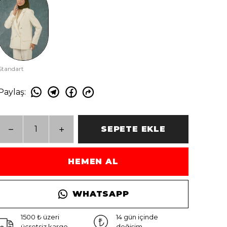
Standart
Paylaş
:
SEPETE EKLE
HEMEN AL
WHATSAPP
1500 ₺ üzeri
14 gün içinde
ücretsiz kargo
değişim