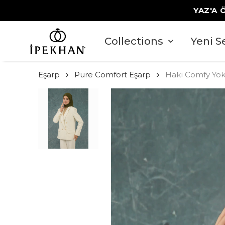
YAZ'A 
Collections
Yeni S
Eşarp
Pure Comfort Eşarp
Haki Comfy Yok 