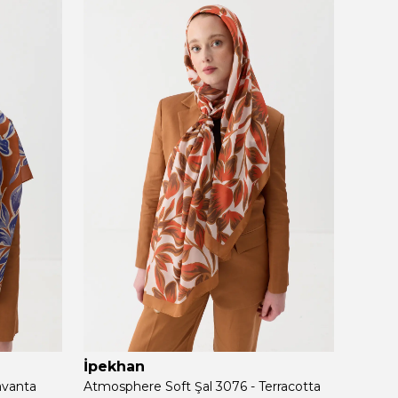
İpekhan
İpek
avanta
Atmosphere Soft Şal 3076 - Terracotta
Atmosp