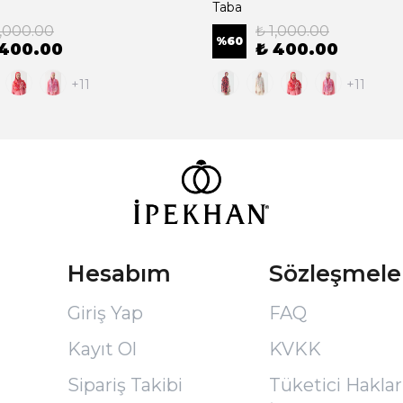
Taba
1,000.00
₺ 1,000.00
%
60
 400.00
₺ 400.00
+11
+11
Hesabım
Sözleşmele
Giriş Yap
FAQ
Kayıt Ol
KVKK
Sipariş Takibi
Tüketici Hakları