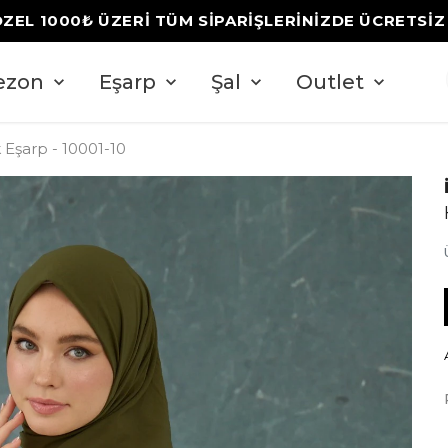
ÖZEL 1000₺ ÜZERİ TÜM SİPARİŞLERİNİZDE ÜCRETSİ
ezon
Eşarp
Şal
Outlet
Eşarp - 10001-10