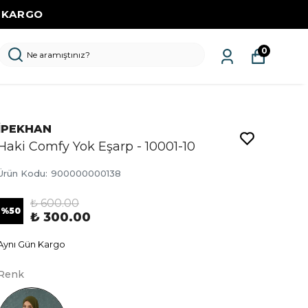
Z KARGO
0
İPEKHAN
Haki Comfy Yok Eşarp - 10001-10
Ürün Kodu
:
900000000138
₺ 600.00
%
50
₺ 300.00
Aynı Gün Kargo
Renk