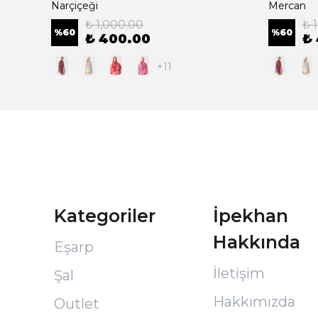
Narçiçeği
Mercan
₺ 1,000.00
₺ 
%
60
%
60
₺ 400.00
₺
+11
Kategoriler
İpekhan
Hakkında
Eşarp
İletişim
Şal
Hakkımızda
Outlet