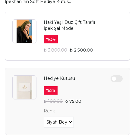
İpekhan'nın Soft Hediye Kutusu
Haki Yeşil Düz Çift Taraflı
İpek Şal Modeli
%
34
₺ 3,800.00
₺ 2,500.00
YAZ FIRSATIN SENİ
BEKLİYOR.
Hediye Kutusu
Alışverişe Başla
%
25
E-posta adresinizi girerek pazarlama ve tanıtım ile ilgili iletişim almayı kabul
₺ 100.00
₺ 75.00
edersiniz ve Gizlilik Politikamızı okuduğunuzu ve kabul ettiğinizi onaylarsınız.
Renk