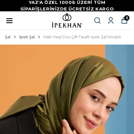
YAZ'A ÖZEL 1000₺ ÜZERİ TÜM
SİPARİŞLERİNİZDE ÜCRETSİZ KARGO
0
Şal
İpek Şal
Haki Yeşil Düz Çift Taraflı İpek Şal Modeli