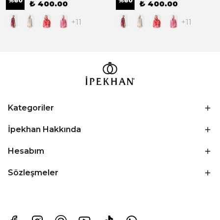
%
60
%
60
₺ 400.00
₺ 400.00
+11
+11
Kategoriler
İpekhan Hakkında
Hesabım
Sözleşmeler