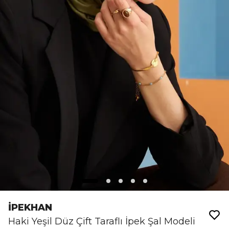
İPEKHAN
Haki Yeşil Düz Çift Taraflı İpek Şal Modeli