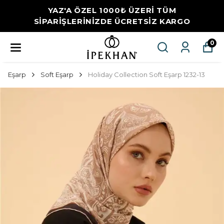
YAZ'A ÖZEL 1000₺ ÜZERİ TÜM
SİPARİŞLERİNİZDE ÜCRETSİZ KARGO
0
Eşarp
Soft Eşarp
Holiday Collection Soft Eşarp 1232-13