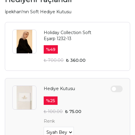
İpekhan'nın Soft Hediye Kutusu
Holiday Collection Soft
Eşarp 1232-13
%
49
₺ 700.00
₺ 360.00
Hediye Kutusu
%
25
₺ 100.00
₺ 75.00
Renk