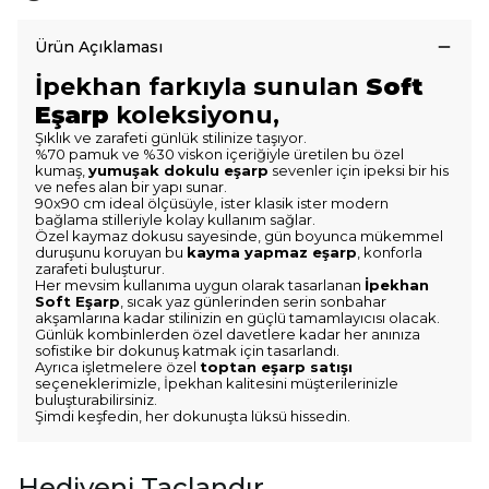
Ürün Açıklaması
İpekhan farkıyla sunulan
Soft
Eşarp
koleksiyonu,
Şıklık ve zarafeti günlük stilinize taşıyor.
%70 pamuk ve %30 viskon içeriğiyle üretilen bu özel
kumaş,
yumuşak dokulu eşarp
sevenler için ipeksi bir his
ve nefes alan bir yapı sunar.
90x90 cm ideal ölçüsüyle, ister klasik ister modern
bağlama stilleriyle kolay kullanım sağlar.
Özel kaymaz dokusu sayesinde, gün boyunca mükemmel
duruşunu koruyan bu
kayma yapmaz eşarp
, konforla
zarafeti buluşturur.
Her mevsim kullanıma uygun olarak tasarlanan
İpekhan
Soft Eşarp
, sıcak yaz günlerinden serin sonbahar
akşamlarına kadar stilinizin en güçlü tamamlayıcısı olacak.
Günlük kombinlerden özel davetlere kadar her anınıza
sofistike bir dokunuş katmak için tasarlandı.
Ayrıca işletmelere özel
toptan eşarp satışı
seçeneklerimizle, İpekhan kalitesini müşterilerinizle
buluşturabilirsiniz.
Şimdi keşfedin, her dokunuşta lüksü hissedin.
Hediyeni Taçlandır