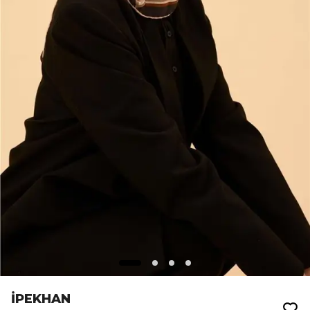
İPEKHAN