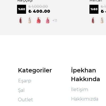
Narçiçeği
Mercan
₺ 1,000.00
₺ 
%
60
%
60
₺ 400.00
₺
+11
Kategoriler
İpekhan
Hakkında
Eşarp
İletişim
Şal
Hakkımızda
Outlet