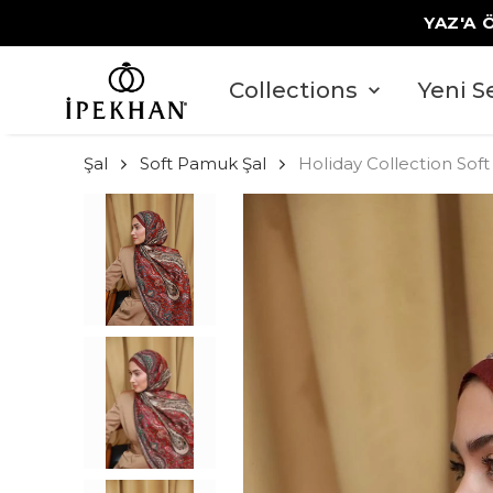
YAZ'A 
Collections
Yeni S
Şal
Soft Pamuk Şal
Holiday Collection Soft