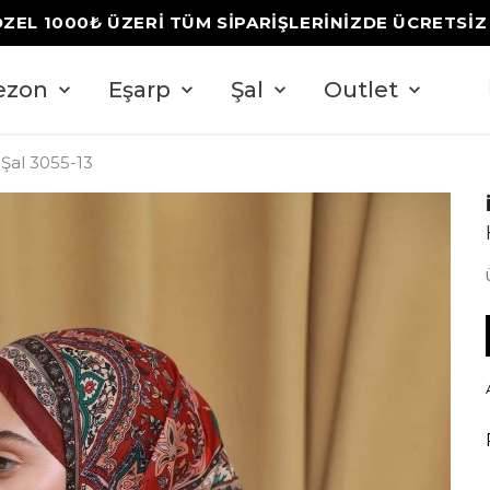
ÖZEL 1000₺ ÜZERİ TÜM SİPARİŞLERİNİZDE ÜCRETSİ
ezon
Eşarp
Şal
Outlet
 Şal 3055-13