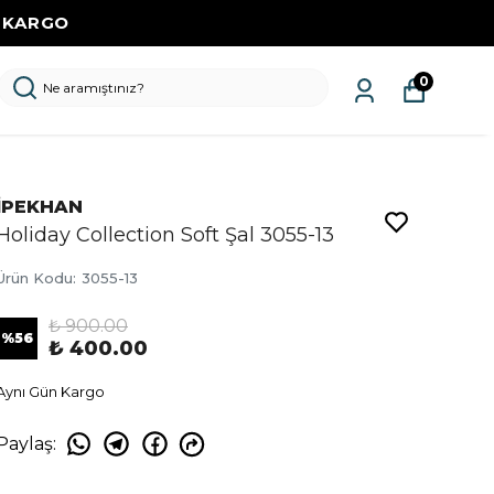
Z KARGO
0
İPEKHAN
Holiday Collection Soft Şal 3055-13
Ürün Kodu
:
3055-13
₺ 900.00
%
56
₺ 400.00
Aynı Gün Kargo
Paylaş
: