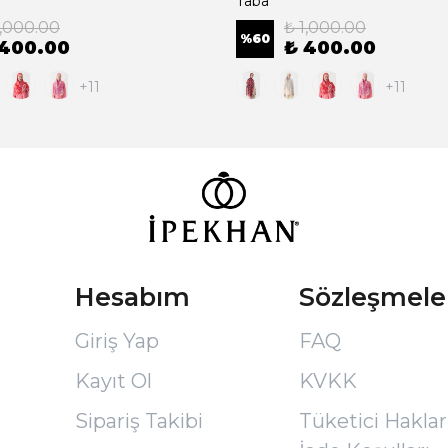
Taba
1,000.00
₺ 1,000.00
%
60
 400.00
₺ 400.00
+11
+11
Hesabım
Sözleşmele
Giriş Yap
FAQ
Kayıt Ol
KVKK
Sipariş Takibi
Tüketici Hakları