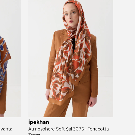
İpekhan
İpek
avanta
Atmosphere Soft Şal 3076 - Terracotta
Atmosp