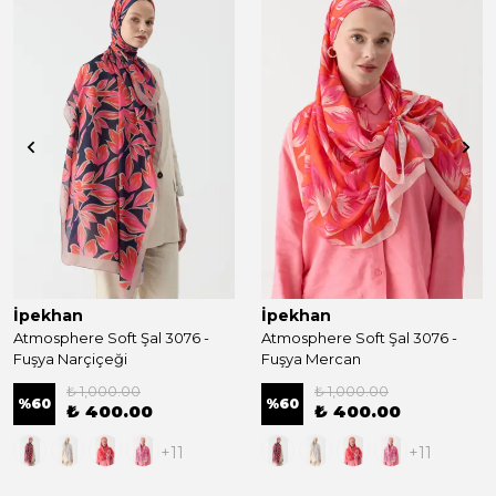
İpekhan
İpekhan
Atmosphere Soft Şal 3076 -
Atmosphere Soft Şal 3076 -
Fuşya Narçiçeği
Fuşya Mercan
₺ 1,000.00
₺ 1,000.00
%
60
%
60
₺ 400.00
₺ 400.00
+11
+11