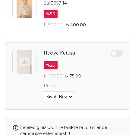
Şal 3057-14
%
56
₺ 900.00
₺ 400.00
Hediye Kutusu
%
25
₺ 100.00
₺ 75.00
Renk
İncelediğiniz ürün ile birlikte bu ürünler de
sepetinize eklenecektir!