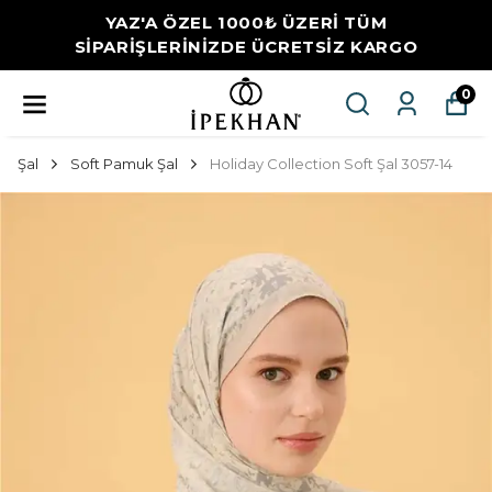
YAZ'A ÖZEL 1000₺ ÜZERİ TÜM
SİPARİŞLERİNİZDE ÜCRETSİZ KARGO
0
Şal
Soft Pamuk Şal
Holiday Collection Soft Şal 3057-14