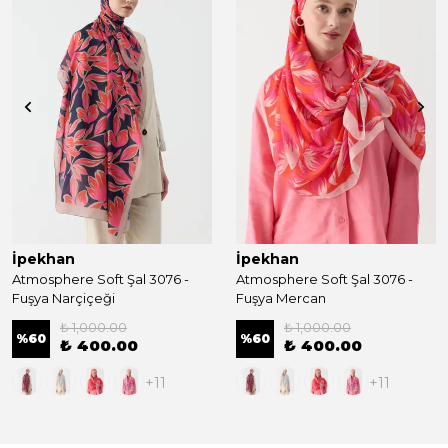
İpekhan
İpekhan
Atmosphere Soft Şal 3076 -
Atmosphere Soft Şal 3076 -
Fuşya Narçiçeği
Fuşya Mercan
₺ 1,000.00
₺ 1,000.00
%
60
%
60
₺ 400.00
₺ 400.00
+11
+11