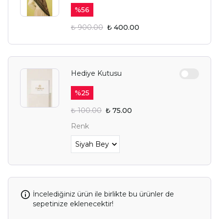
%
56
₺ 900.00
₺ 400.00
Hediye Kutusu
%
25
₺ 100.00
₺ 75.00
Renk
İncelediğiniz ürün ile birlikte bu ürünler de
sepetinize eklenecektir!