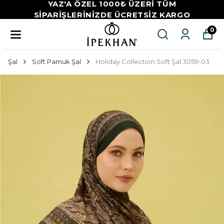
YAZ'A ÖZEL 1000₺ ÜZERİ TÜM
SİPARİŞLERİNİZDE ÜCRETSİZ KARGO
0
Şal
Soft Pamuk Şal
Holiday Collection Soft Şal 3059-03