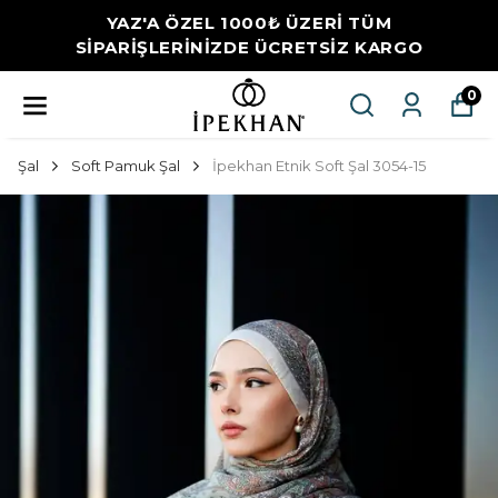
YAZ'A ÖZEL 1000₺ ÜZERİ TÜM
SİPARİŞLERİNİZDE ÜCRETSİZ KARGO
0
Şal
Soft Pamuk Şal
İpekhan Etnik Soft Şal 3054-15