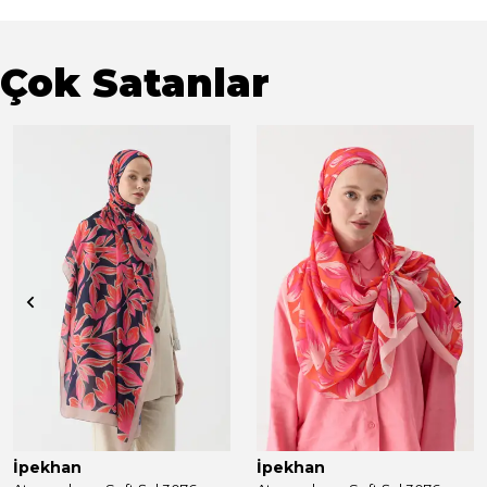
Çok Satanlar
İpekhan
İpekhan