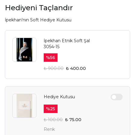
Hediyeni Taçlandır
İpekhan'nın Soft Hediye Kutusu
İpekhan Etnik Soft Şal
3054-15
%
56
₺ 900.00
₺ 400.00
Hediye Kutusu
%
25
₺ 100.00
₺ 75.00
Renk