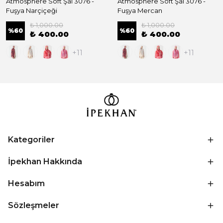
Atmosphere Soft Şal 3076 -
Atmosphere Soft Şal 3076 -
Fuşya Narçiçeği
Fuşya Mercan
₺ 1,000.00
₺ 1,000.00
%
60
%
60
₺ 400.00
₺ 400.00
+11
+11
Kategoriler
İpekhan Hakkında
Hesabım
Sözleşmeler