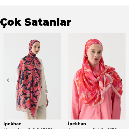
Çok Satanlar
İpekhan
İpekhan