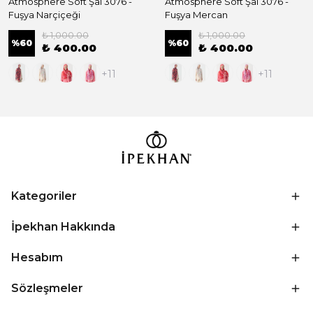
Atmosphere Soft Şal 3076 -
Atmosphere Soft Şal 3076 -
Fuşya Narçiçeği
Fuşya Mercan
₺ 1,000.00
₺ 1,000.00
%
60
%
60
₺ 400.00
₺ 400.00
+11
+11
Kategoriler
İpekhan Hakkında
Hesabım
Sözleşmeler