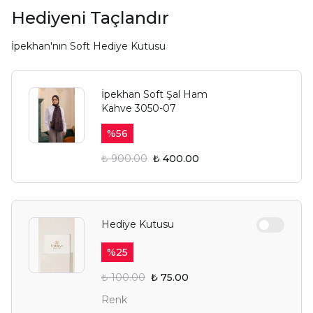
Hediyeni Taçlandır
İpekhan'nın Soft Hediye Kutusu
İpekhan Soft Şal Ham
Kahve 3050-07
%
56
₺ 900.00
₺ 400.00
Hediye Kutusu
%
25
₺ 100.00
₺ 75.00
Renk