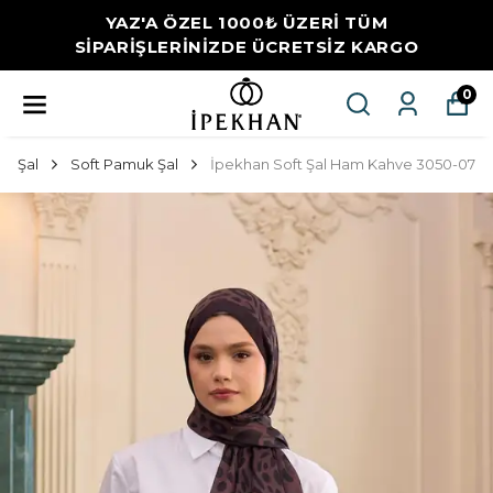
YAZ'A ÖZEL 1000₺ ÜZERİ TÜM
SİPARİŞLERİNİZDE ÜCRETSİZ KARGO
0
Şal
Soft Pamuk Şal
İpekhan Soft Şal Ham Kahve 3050-07