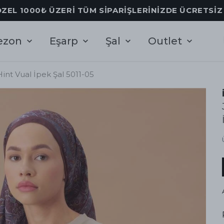
ÖZEL 1000₺ ÜZERİ TÜM SİPARİŞLERİNİZDE ÜCRETSİ
ezon
Eşarp
Şal
Outlet
Hint Vual İpek Şal 5011-05