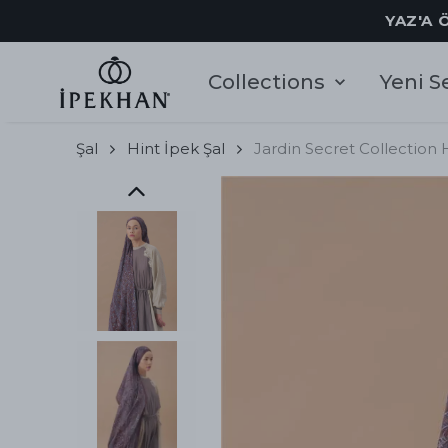
YAZ'A 
Collections
Yeni S
Şal
Hint İpek Şal
Jardin Secret Collection 