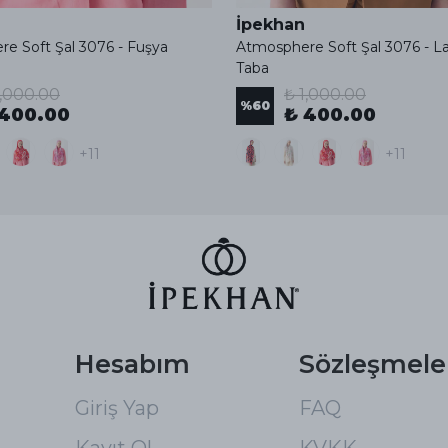
İpekhan
e Soft Şal 3076 - Fuşya
Atmosphere Soft Şal 3076 - L
Taba
1,000.00
₺ 1,000.00
%
60
 400.00
₺ 400.00
+11
+11
Hesabım
Sözleşmele
Giriş Yap
FAQ