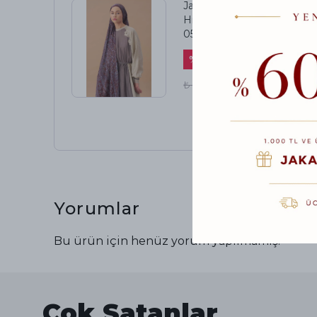
Jardin Secret Collection
Hint Vual İpek Şal 5011-
05
%
62
₺ 1,999.00
₺ 750.00
Yorumlar
Bu ürün için henüz yorum yapılmamış.
Çok Satanlar