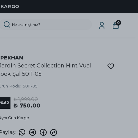
Z KARGO
0
İPEKHAN
Jardin Secret Collection Hint Vual
İpek Şal 5011-05
Ürün Kodu
:
5011-05
₺ 1,999.00
%
62
₺ 750.00
Aynı Gün Kargo
Paylaş
: