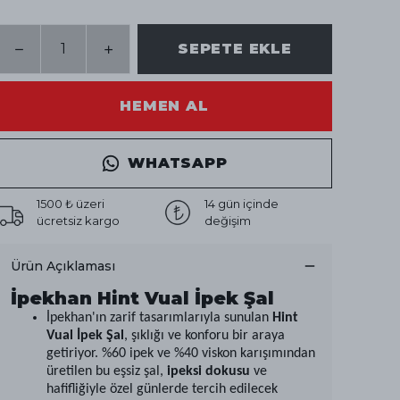
SEPETE EKLE
HEMEN AL
WHATSAPP
1500 ₺ üzeri
14 gün içinde
ücretsiz kargo
değişim
Ürün Açıklaması
İpekhan Hint Vual İpek Şal
İpekhan'ın zarif tasarımlarıyla sunulan
Hint
Vual İpek Şal
, şıklığı ve konforu bir araya
getiriyor. %60 ipek ve %40 viskon karışımından
üretilen bu eşsiz şal,
ipeksi dokusu
ve
hafifliğiyle özel günlerde tercih edilecek