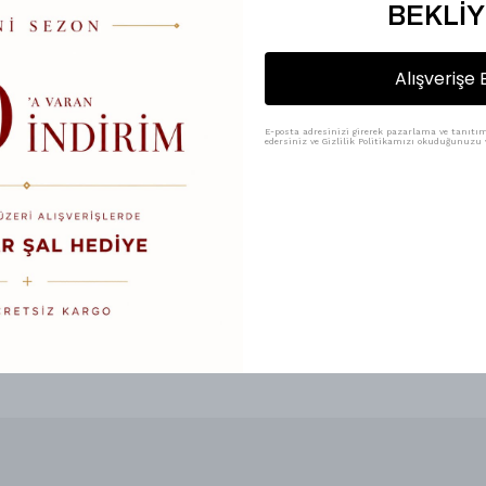
Hediye Kutusu
BEKLİY
%
25
Alışverişe 
₺ 100.00
₺ 75.00
Renk
E-posta adresinizi girerek pazarlama ve tanıtım 
edersiniz ve Gizlilik Politikamızı okuduğunuzu v