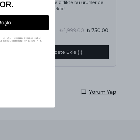
İncelediğiniz ürün ile birlikte bu ürünler de
OR.
sepetinize eklenecektir!
Avantajlı Toplam
Başla
₺ 1,999.00
₺ 750.00
%
62
ile ilgili iletişim almayı kabul
e kabul ettiğinizi onaylarsınız.
Birlikte Sepete Ekle (1)
Yorum Yap