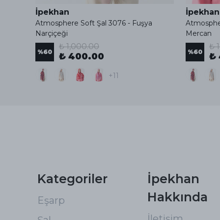
İpekhan
İpekhan
Atmosphere Soft Şal 3076 - Fuşya
Atmospher
Narçiçeği
Mercan
₺ 1,000.00
₺ 
%
60
%
60
₺ 400.00
₺
+11
Kategoriler
İpekhan
Hakkında
Eşarp
İletişim