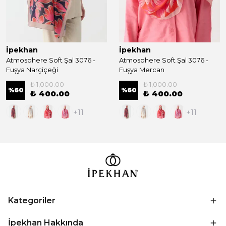
İpekhan
İpekhan
Atmosphere Soft Şal 3076 -
Atmosphere Soft Şal 3076 -
Fuşya Narçiçeği
Fuşya Mercan
₺ 1,000.00
₺ 1,000.00
%
60
%
60
₺ 400.00
₺ 400.00
+11
+11
Kategoriler
İpekhan Hakkında