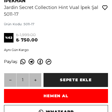
İPEKHAN
Jardin Secret Collection Hint Vual İpek Şal
5011-17
Ürün Kodu
:
5011-17
₺ 1,999.00
%
62
₺ 750.00
Aynı Gün Kargo
Paylaş
:
SEPETE EKLE
HEMEN AL
WHATSAPP