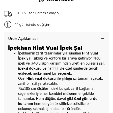
1500 ₺ üzeri ücretsiz kargo
14 gün içinde değişim
Ürün Açıklaması
İpekhan Hint Vual İpek Şal
İpekhan'ın zarif tasarımlarıyla sunulan
Hint Vual
İpek Şal
, şıklığı ve konforu bir araya getiriyor. %60
ipek ve %40 viskon karışımından üretilen bu eşsiz şal,
ipeksi dokusu
ve hafifliğiyle özel günlerde tercih
edilecek mükemmel bir seçenek.
Özel
Hint vual dokusu
ile şıklığınızı tamamlayacak,
zarif bir stil yaratacaktır.
75x185 cm ölçülerindeki bu şal, zarif bağlama
seçenekleriyle her kombini mükemmel şekilde
tamamlar. Hem düğün, davet gibi
özel günlerde
kullanım
hem de günlük stilinize sofistike bir
dokunuş katmak için ideal bir üründür.