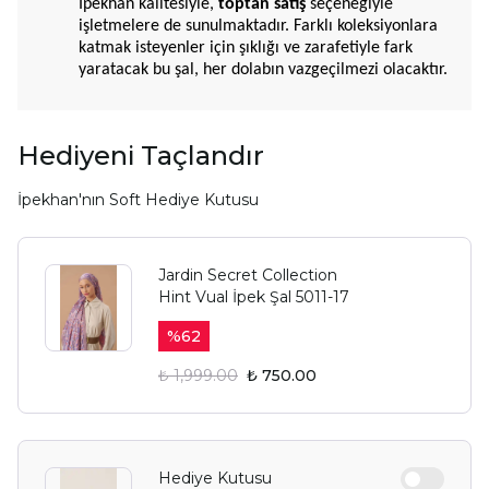
İpekhan kalitesiyle,
toptan satış
seçeneğiyle
işletmelere de sunulmaktadır. Farklı koleksiyonlara
katmak isteyenler için şıklığı ve zarafetiyle fark
yaratacak bu şal, her dolabın vazgeçilmezi olacaktır.
Hediyeni Taçlandır
İpekhan'nın Soft Hediye Kutusu
Jardin Secret Collection
Hint Vual İpek Şal 5011-17
%
62
₺ 1,999.00
₺ 750.00
Hediye Kutusu