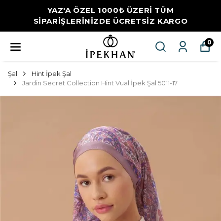
YAZ'A ÖZEL 1000₺ ÜZERİ TÜM
SİPARİŞLERİNİZDE ÜCRETSİZ KARGO
0
Şal
Hint İpek Şal
Jardin Secret Collection Hint Vual İpek Şal 5011-17