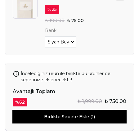
%
25
₺ 100.00
₺ 75.00
Renk
İncelediğiniz ürün ile birlikte bu ürünler de
sepetinize eklenecektir!
Avantajlı Toplam
₺ 1,999.00
₺ 750.00
%
62
Birlikte Sepete Ekle (1)