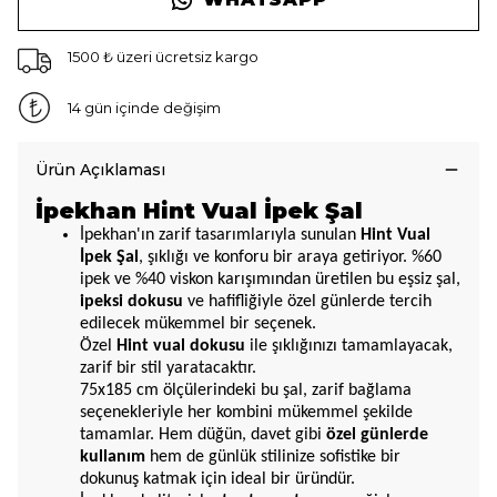
1500 ₺ üzeri ücretsiz kargo
14 gün içinde değişim
Ürün Açıklaması
İpekhan Hint Vual İpek Şal
İpekhan'ın zarif tasarımlarıyla sunulan
Hint Vual
İpek Şal
, şıklığı ve konforu bir araya getiriyor. %60
ipek ve %40 viskon karışımından üretilen bu eşsiz şal,
ipeksi dokusu
ve hafifliğiyle özel günlerde tercih
edilecek mükemmel bir seçenek.
Özel
Hint vual dokusu
ile şıklığınızı tamamlayacak,
zarif bir stil yaratacaktır.
75x185 cm ölçülerindeki bu şal, zarif bağlama
seçenekleriyle her kombini mükemmel şekilde
tamamlar. Hem düğün, davet gibi
özel günlerde
kullanım
hem de günlük stilinize sofistike bir
dokunuş katmak için ideal bir üründür.