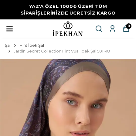
YAZ'A ÖZEL 1000₺ ÜZERİ TÜM
SİPARİŞLERİNİZDE ÜCRETSİZ KARGO
0
Şal
Hint İpek Şal
Jardin Secret Collection Hint Vual İpek Şal 5011-18