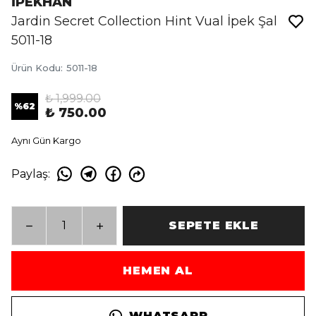
İPEKHAN
Jardin Secret Collection Hint Vual İpek Şal
5011-18
Ürün Kodu
:
5011-18
₺ 1,999.00
%
62
₺ 750.00
Aynı Gün Kargo
Paylaş
:
SEPETE EKLE
HEMEN AL
WHATSAPP