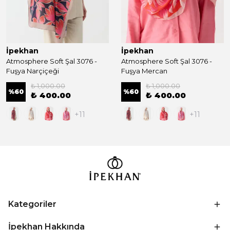
İpekhan
İpekhan
Atmosphere Soft Şal 3076 -
Atmosphere Soft Şal 3076 -
Fuşya Narçiçeği
Fuşya Mercan
₺ 1,000.00
₺ 1,000.00
%
60
%
60
₺ 400.00
₺ 400.00
+11
+11
Kategoriler
İpekhan Hakkında