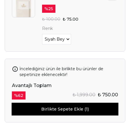
%
25
₺ 100.00
₺ 75.00
Renk
İncelediğiniz ürün ile birlikte bu ürünler de
sepetinize eklenecektir!
Avantajlı Toplam
₺ 1,999.00
₺ 750.00
%
62
Birlikte Sepete Ekle (1)