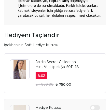
İpekhan kalitesiyle,
toptan satış
seçeneğiyle
işletmelere de sunulmaktadır. Farklı koleksiyonlara
katmak isteyenler için şıklığı ve zarafetiyle fark
yaratacak bu şal, her dolabın vazgeçilmezi olacaktır.
Hediyeni Taçlandır
İpekhan'nın Soft Hediye Kutusu
Jardin Secret Collection
Hint Vual İpek Şal 5011-18
%
62
₺ 1,999.00
₺ 750.00
Hediye Kutusu