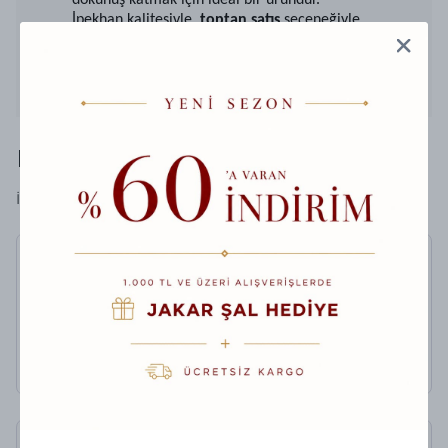
dokunuş katmak için ideal bir üründür.
İpekhan kalitesiyle,
toptan satış
seçeneğiyle
işletmelere de sunulmaktadır. Farklı koleksiyonlara
katmak isteyenler için şıklığı ve zarafetiyle fark
yaratacak bu şal, her dolabın vazgeçilmezi olacaktır.
Hediyeni Taçlandır
İpekhan'nın Soft Hediye Kutusu
Jardin Secret Collection
Hint Vual İpek Şal 5012-12
%
62
₺ 1,999.00
₺ 750.00