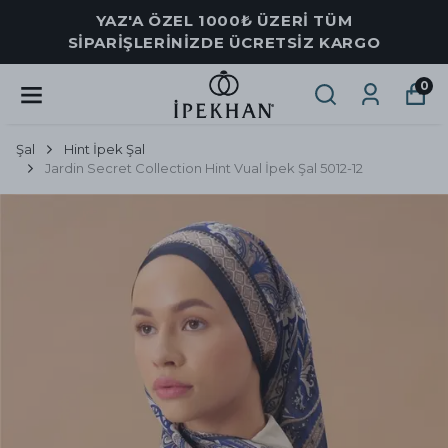
YAZ'A ÖZEL 1000₺ ÜZERİ TÜM
SİPARİŞLERİNİZDE ÜCRETSİZ KARGO
0
Şal
Hint İpek Şal
Jardin Secret Collection Hint Vual İpek Şal 5012-12