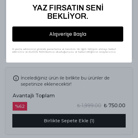
Hediye Kutusu
YAZ FIRSATIN SENİ
%
25
BEKLİYOR.
₺ 100.00
₺ 75.00
Alışverişe Başla
Renk
E-posta adresinizi girerek pazarlama ve tanıtım ile ilgili iletişim almayı kabul
edersiniz ve Gizlilik Politikamızı okuduğunuzu ve kabul ettiğinizi onaylarsınız.
İncelediğiniz ürün ile birlikte bu ürünler de
sepetinize eklenecektir!
Avantajlı Toplam
₺ 1,999.00
₺ 750.00
%
62
Birlikte Sepete Ekle (1)