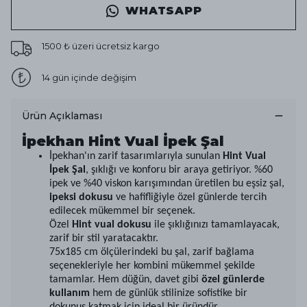
WHATSAPP
1500 ₺ üzeri ücretsiz kargo
14 gün içinde değişim
Ürün Açıklaması
İpekhan Hint Vual İpek Şal
İpekhan'ın zarif tasarımlarıyla sunulan
Hint Vual
İpek Şal
, şıklığı ve konforu bir araya getiriyor. %60
ipek ve %40 viskon karışımından üretilen bu eşsiz şal,
ipeksi dokusu
ve hafifliğiyle özel günlerde tercih
edilecek mükemmel bir seçenek.
Özel
Hint vual dokusu
ile şıklığınızı tamamlayacak,
zarif bir stil yaratacaktır.
75x185 cm ölçülerindeki bu şal, zarif bağlama
seçenekleriyle her kombini mükemmel şekilde
tamamlar. Hem düğün, davet gibi
özel günlerde
kullanım
hem de günlük stilinize sofistike bir