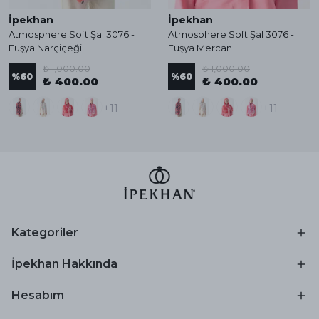
İpekhan
İpekhan
Atmosphere Soft Şal 3076 -
Atmosphere Soft Şal 3076 -
Fuşya Narçiçeği
Fuşya Mercan
₺ 1,000.00
₺ 1,000.00
%
60
%
60
₺ 400.00
₺ 400.00
+11
+11
Kategoriler
İpekhan Hakkında
Hesabım