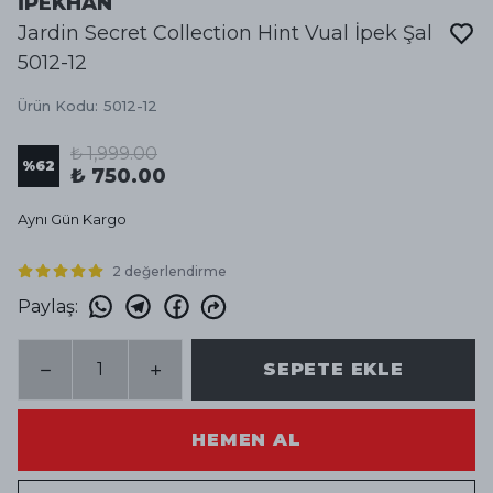
İPEKHAN
Jardin Secret Collection Hint Vual İpek Şal
5012-12
Ürün Kodu
:
5012-12
₺ 1,999.00
%
62
₺ 750.00
Aynı Gün Kargo
2 değerlendirme
Paylaş
:
SEPETE EKLE
HEMEN AL