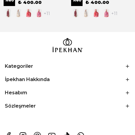
%
60
%
60
₺ 400.00
₺ 400.00
+11
+11
Kategoriler
İpekhan Hakkında
Hesabım
Sözleşmeler