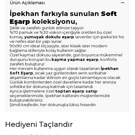
Ürün Açıklaması
İpekhan farkıyla sunulan
Soft
Eşarp
koleksiyonu,
Şıklık ve zarafeti günlük stilinize taşıyor.
%70 pamuk ve %30 viskon içeriğiyle üretilen bu özel
kumaş,
yumuşak dokulu eşarp
sevenler için ipeksi bir his
ve nefes alan bir yapı sunar.
90x90 cm ideal ölçüsüyle, ister klasik ister modern
bağlama stilleriyle kolay kullanım sağlar.
Özel kaymaz dokusu sayesinde, gün boyunca mükemmel
duruşunu koruyan bu
kayma yapmaz eşarp
, konforla
zarafeti buluşturur.
Her mevsim kullanıma uygun olarak tasarlanan
İpekhan
Soft Eşarp
, sıcak yaz günlerinden serin sonbahar
akşamlarına kadar stilinizin en güçlü tamamlayıcısı olacak.
Günlük kombinlerden özel davetlere kadar her anınıza
sofistike bir dokunuş katmak için tasarlandı.
Ayrıca işletmelere özel
toptan eşarp satışı
seçeneklerimizle, İpekhan kalitesini müşterilerinizle
buluşturabilirsiniz.
Şimdi keşfedin, her dokunuşta lüksü hissedin.
Hediyeni Taçlandır