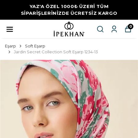
YAZ'A ÖZEL 1000₺ ÜZERİ TÜM
SİPARİŞLERİNİZDE ÜCRETSİZ KARGO
0
Eşarp
Soft Eşarp
Jardin Secret Collection Soft Eşarp 1234-13