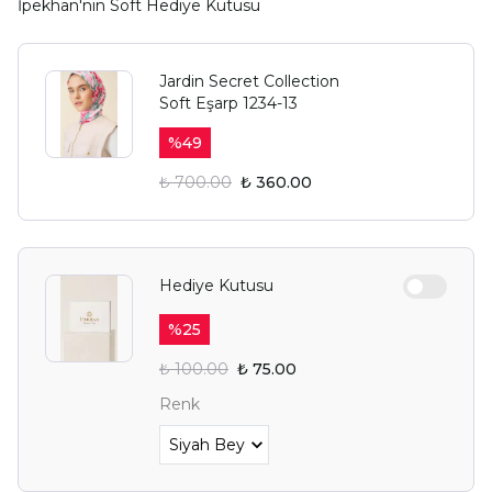
İpekhan'nın Soft Hediye Kutusu
Jardin Secret Collection
Soft Eşarp 1234-13
%
49
₺ 700.00
₺ 360.00
Hediye Kutusu
%
25
₺ 100.00
₺ 75.00
Renk