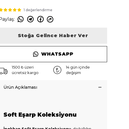
1 değerlendirme
Paylaş
:
Stoğa Gelince Haber Ver
WHATSAPP
1500 ₺ üzeri
14 gün içinde
ücretsiz kargo
değişim
Ürün Açıklaması
Soft Eşarp Koleksiyonu
İpekhan Soft Eşarp Koleksiyonu
, doğallığın