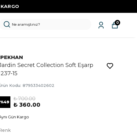
Z KARGO
0
İPEKHAN
Jardin Secret Collection Soft Eşarp
1237-15
Ürün Kodu
:
879533402602
₺ 700.00
%
49
₺ 360.00
Aynı Gün Kargo
Renk