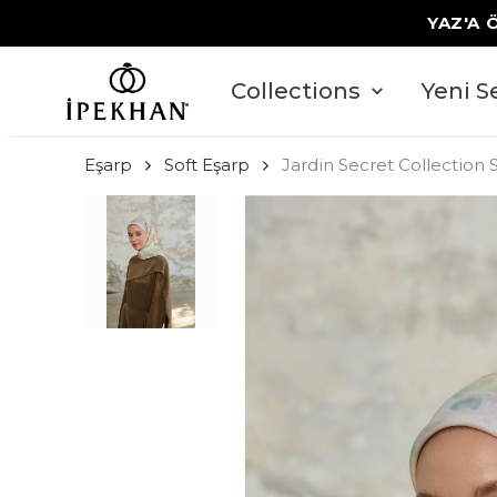
YAZ'A 
Collections
Yeni S
Eşarp
Soft Eşarp
Jardin Secret Collection 