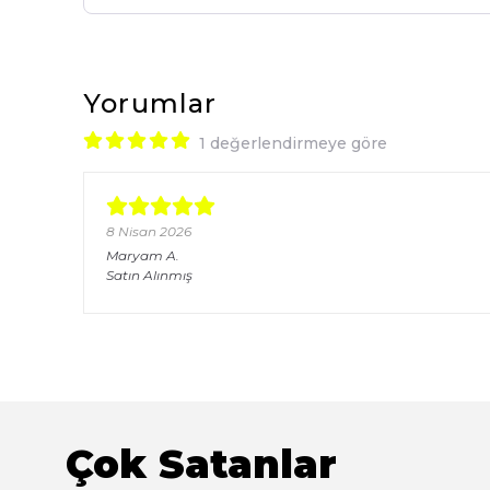
Yorumlar
1 değerlendirmeye göre
8 Nisan 2026
Maryam
A.
Satın Alınmış
Çok Satanlar