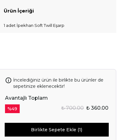
Ürün İçeriği
IN SENİ
1 adet İpekhan Soft Twill Eşarp
OR.
Başla
ile ilgili iletişim almayı kabul
e kabul ettiğinizi onaylarsınız.
İncelediğiniz ürün ile birlikte bu ürünler de
sepetinize eklenecektir!
Avantajlı Toplam
₺ 700.00
₺ 360.00
%
49
Birlikte Sepete Ekle (1)