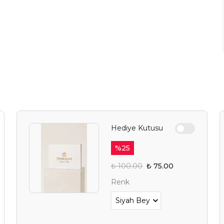
YAZ FIRSAT
BEKLİY
Alışverişe 
E-posta adresinizi girerek pazarlama ve tanıtım 
edersiniz ve Gizlilik Politikamızı okuduğunuzu v
Hediye Kutusu
%
25
₺ 100.00
₺ 75.00
Renk