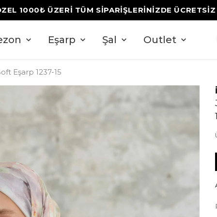
ÖZEL 1000₺ ÜZERİ TÜM SİPARİŞLERİNİZDE ÜCRETSİ
ezon
Eşarp
Şal
Outlet
Soft Eşarp 1237-15