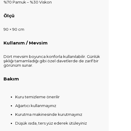
%70 Pamuk – %30 Viskon
Ölçü
90 × 90 cm
Kullanım / Mevsim
Dört mevsim boyunca konforla kullanılabilir. Günlük
şıklığı tamamladığı gibi özel davetlerde de zarif bir
görünüm sunar.
Bakım
Kuru temizleme önerilir
Ağartıcı kullanmayınız
Kurutma makinesinde kurutmayınız
Düşük ısıda, ters yüz ederek ütüleyiniz