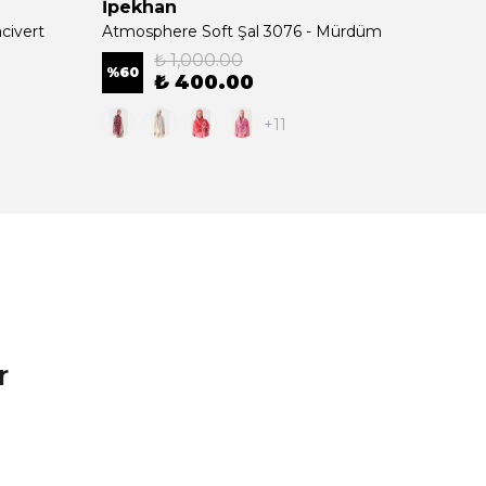
İpekhan
İpek
civert
Atmosphere Soft Şal 3076 - Mürdüm
Soft Ş
₺ 1,000.00
%
60
%
60
₺ 400.00
+11
r