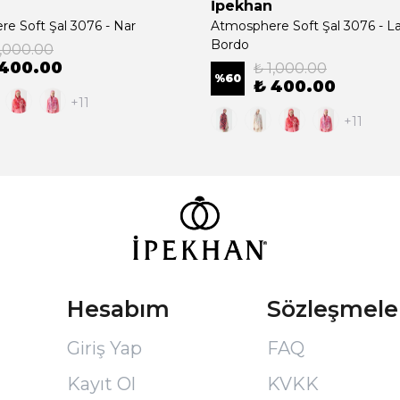
İpekhan
e Soft Şal 3076 - Nar
Atmosphere Soft Şal 3076 - La
Bordo
1,000.00
 400.00
₺ 1,000.00
%
60
₺ 400.00
+11
+11
Hesabım
Sözleşmele
Giriş Yap
FAQ
Kayıt Ol
KVKK