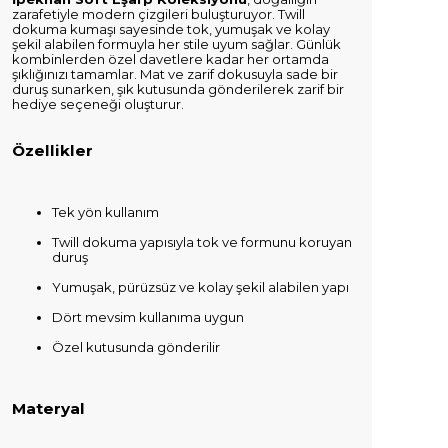
zarafetiyle modern çizgileri buluşturuyor. Twill
dokuma kumaşı sayesinde tok, yumuşak ve kolay
şekil alabilen formuyla her stile uyum sağlar. Günlük
kombinlerden özel davetlere kadar her ortamda
şıklığınızı tamamlar. Mat ve zarif dokusuyla sade bir
duruş sunarken, şık kutusunda gönderilerek zarif bir
hediye seçeneği oluşturur.
Özellikler
Tek yön kullanım
Twill dokuma yapısıyla tok ve formunu koruyan
duruş
Yumuşak, pürüzsüz ve kolay şekil alabilen yapı
Dört mevsim kullanıma uygun
Özel kutusunda gönderilir
Materyal