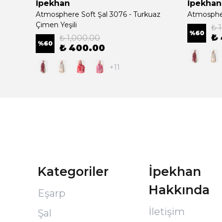
İpekhan
İpekhan
cotta
Atmosphere Soft Şal 3076 - Turkuaz
Atmospher
Çimen Yeşili
₺ 
%
60
₺
₺ 1,000.00
%
60
₺ 400.00
+11
Kategoriler
İpekhan
Hakkında
Eşarp
İletişim
Şal