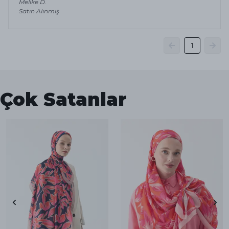
Melike
D.
Satın Alınmış
1
Çok Satanlar