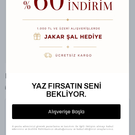
Ağartıcı kullanmayınız
Kurutma makinesinde kurutmayınız
Düşük ısıda, ters yüz ederek ütüleyiniz
Ürün İçeriği
1 adet İpekhan Soft Şal
Hediyeni Taçlandır
YAZ FIRSATIN SENİ
İpekhan'nın Soft Hediye Kutusu
BEKLİYOR.
Jardin Secret Collection
Alışverişe Başla
Soft Şal 3061-08
%
56
E-posta adresinizi girerek pazarlama ve tanıtım ile ilgili iletişim almayı kabul
edersiniz ve Gizlilik Politikamızı okuduğunuzu ve kabul ettiğinizi onaylarsınız.