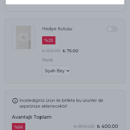
₺ 900.00
₺ 400.00
Hediye Kutusu
%
25
₺ 100.00
₺ 75.00
Renk
İncelediğiniz ürün ile birlikte bu ürünler de
sepetinize eklenecektir!
Avantajlı Toplam
₺ 900.00
₺ 400.00
%
56