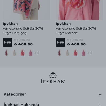
İpekhan
İpekhan
Atmosphere Soft Şal 3076 -
Atmosphere Soft Şal 3076 -
Fuşya Narçiçeği
Fuşya Mercan
₺ 1,000.00
₺ 1,000.00
%
60
%
60
₺ 400.00
₺ 400.00
+11
+11
Kategoriler
İpekhan Hakkında