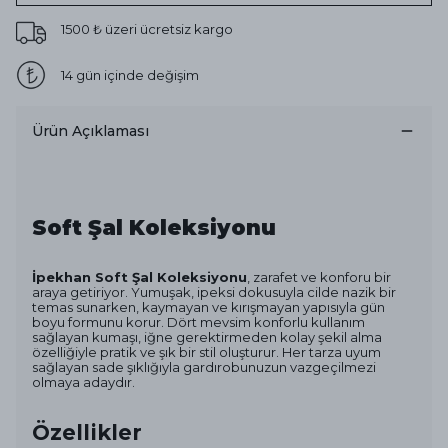
1500 ₺ üzeri ücretsiz kargo
14 gün içinde değişim
Ürün Açıklaması
Soft Şal Koleksiyonu
İpekhan Soft Şal Koleksiyonu
, zarafet ve konforu bir
araya getiriyor. Yumuşak, ipeksi dokusuyla cilde nazik bir
temas sunarken, kaymayan ve kırışmayan yapısıyla gün
boyu formunu korur. Dört mevsim konforlu kullanım
sağlayan kumaşı, iğne gerektirmeden kolay şekil alma
özelliğiyle pratik ve şık bir stil oluşturur. Her tarza uyum
sağlayan sade şıklığıyla gardırobunuzun vazgeçilmezi
olmaya adaydır.
Özellikler