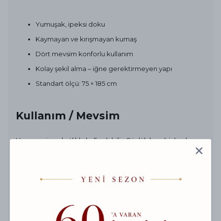
Yumuşak, ipeksi doku
Kaymayan ve kırışmayan kumaş
Dört mevsim konforlu kullanım
Kolay şekil alma – iğne gerektirmeyen yapı
Standart ölçü: 75 × 185 cm
Kullanım / Mevsim
Her mevsim rahatlıkla kullanılabilir. Günlük kombinlerde
zarif bir tamamlayıcı, özel davetlerde ise sade bir şıklık
sunar.
Bakım
Kuru temizleme önerilir