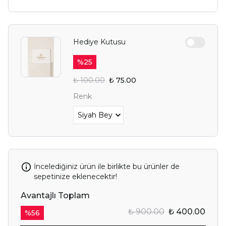
Hediye Kutusu
%
25
₺ 100.00
₺ 75.00
Renk
İncelediğiniz ürün ile birlikte bu ürünler de
sepetinize eklenecektir!
Avantajlı Toplam
₺ 900.00
₺ 400.00
%
56