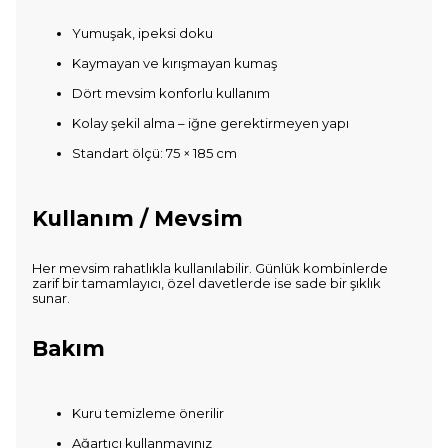
Yumuşak, ipeksi doku
Kaymayan ve kırışmayan kumaş
Dört mevsim konforlu kullanım
Kolay şekil alma – iğne gerektirmeyen yapı
Standart ölçü: 75 × 185 cm
Kullanım / Mevsim
Her mevsim rahatlıkla kullanılabilir. Günlük kombinlerde
zarif bir tamamlayıcı, özel davetlerde ise sade bir şıklık
sunar.
Bakım
Kuru temizleme önerilir
Ağartıcı kullanmayınız