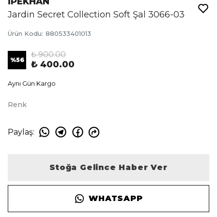
İPEKHAN
Jardin Secret Collection Soft Şal 3066-03
Ürün Kodu
:
880533401013
₺ 900.00
%
56
₺ 400.00
Aynı Gün Kargo
Renk
Paylaş
:
Stoğa Gelince Haber Ver
WHATSAPP