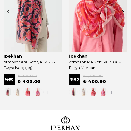
İpekhan
İpekhan
Atmosphere Soft Şal 3076 -
Atmosphere Soft Şal 3076 -
Fuşya Narçiçeği
Fuşya Mercan
₺ 1,000.00
₺ 1,000.00
%
60
%
60
₺ 400.00
₺ 400.00
+11
+11