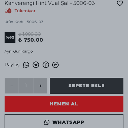
Kahverengi Hint Vual Şal - 5006-03
Tükeniyor
Ürün Kodu
:
5006-03
₺ 1,999.00
%
62
₺ 750.00
Aynı Gün Kargo
Paylaş
:
SEPETE EKLE
HEMEN AL
WHATSAPP