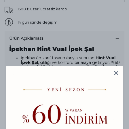
1500 ₺ üzeri ücretsiz kargo
14 gün içinde değişim
Ürün Açıklaması
İpekhan Hint Vual İpek Şal
İpekhan'ın zarif tasarımlarıyla sunulan
Hint Vual
İpek Şal
, şıklığı ve konforu bir araya getiriyor. %60
ipek ve %40 viskon karışımından üretilen bu eşsiz
şal,
ipeksi dokusu
ve hafifliğiyle özel günlerde
tercih edilecek mükemmel bir seçenek.
80x200 cm ölçülerindeki bu şal, zarif bağlama
seçenekleriyle her kombini mükemmel şekilde
tamamlar. Hem düğün, davet gibi
özel
günlerde kullanım
hem de günlük stilinize
sofistike bir dokunuş katmak için ideal bir
üründür.
Özel
Hint vual dokusu
ile şıklığınızı
tamamlayacak, zarif bir stil yaratacaktır.