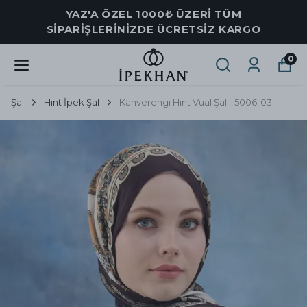
YAZ'A ÖZEL 1000₺ ÜZERİ TÜM
SİPARİŞLERİNİZDE ÜCRETSİZ KARGO
0
Şal
Hint İpek Şal
Kahverengi Hint Vual Şal - 5006-03