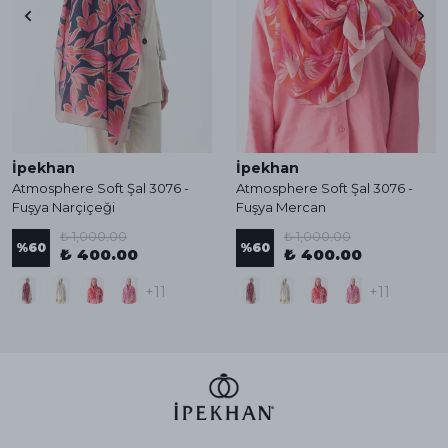
İpekhan
İpekhan
Atmosphere Soft Şal 3076 -
Atmosphere Soft Şal 3076 -
Fuşya Narçiçeği
Fuşya Mercan
₺ 1,000.00
₺ 1,000.00
%
60
%
60
₺ 400.00
₺ 400.00
+11
+11