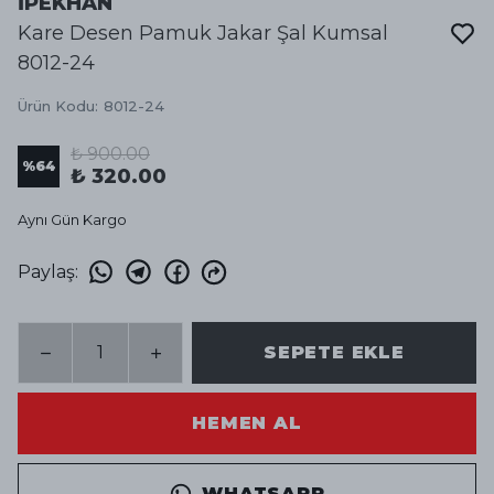
İPEKHAN
Kare Desen Pamuk Jakar Şal Kumsal
8012-24
Ürün Kodu
:
8012-24
₺ 900.00
%
64
₺ 320.00
Aynı Gün Kargo
Paylaş
:
SEPETE EKLE
HEMEN AL
WHATSAPP