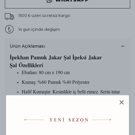
1500 ₺ üzeri ücretsiz kargo
14 gün içinde değişim
Ürün Açıklaması
İpekhan Pamuk Jakar Şal
İpeksi
Jakar
Şal Özellikleri
Ebatları: 80 cm x 190 cm
Kumaş: %60 Pamuk %40 Polyester
Hafif Kumaştır. Kesinlikle iç belli etmez. Serin tutar
Rahat Kumaş Yapısı İle Nefes Alır ve Kolay Şekil Alır
Ütü Gerektirmez
Baskı: Baskızı Düz
Kenar Dikişleri: İtalyan El Dikişidir