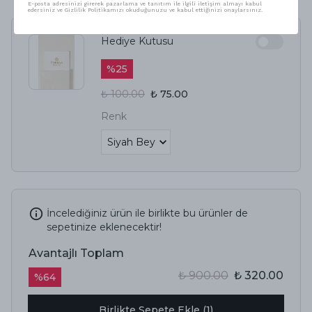
E-posta adresinizi girerek pazarlama ve tanıtım ile ilgili iletişim almayı kabul
edersiniz ve Gizlilik Politikamızı okuduğunuzu ve kabul ettiğinizi onaylarsınız.
Hediye Kutusu
%
25
₺ 100.00
₺ 75.00
Renk
İncelediğiniz ürün ile birlikte bu ürünler de
sepetinize eklenecektir!
Avantajlı Toplam
₺ 900.00
₺ 320.00
%
64
Birlikte Sepete Ekle (1)