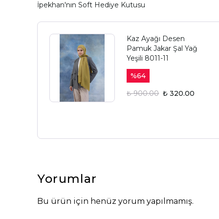
İpekhan'nın Soft Hediye Kutusu
Kaz Ayağı Desen
Pamuk Jakar Şal Yağ
Yeşili 8011-11
%
64
₺ 900.00
₺ 320.00
Yorumlar
Bu ürün için henüz yorum yapılmamış.