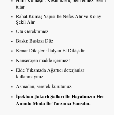
Hafif Kumaştır. Kesinlikle iç belli etmez. Serin
tutar
Rahat Kumaş Yapısı İle Nefes Alır ve Kolay
Şekil Alır
Ütü Gerektirmez
Baskı: Baskızı Düz
Kenar Dikişleri: İtalyan El Dikişidir
Kanserojen madde içermez!
Elde Yıkamada Ağartıcı deterjanlar
kullanmayınız.
Asmadan, sererek kurutunuz.
İpekhan Jakarlı Şalları İle Hayatınızın Her
Anında Moda İle Tarzınızı Yansıtın.