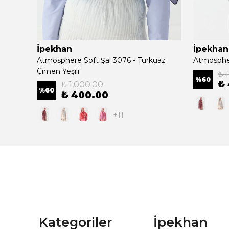
İpekhan
İpekhan
cotta
Atmosphere Soft Şal 3076 - Turkuaz
Atmospher
Çimen Yeşili
₺ 
%
60
₺
₺ 1,000.00
%
60
₺ 400.00
+11
Kategoriler
İpekhan