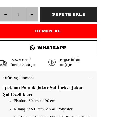
SEPETE EKLE
HEMEN AL
WHATSAPP
1500 ₺ üzeri
14 gün içinde
ücretsiz kargo
değişim
Ürün Açıklaması
İpekhan Pamuk Jakar Şal
İpeksi
Jakar
Şal Özellikleri
Ebatları: 80 cm x 190 cm
Kumaş: %60 Pamuk %40 Polyester