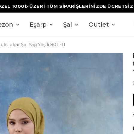
ÖZEL 1000₺ ÜZERİ TÜM SİPARİŞLERİNİZDE ÜCRETSİ
ezon
Eşarp
Şal
Outlet
 Jakar Şal Yağ Yeşili 8011-11