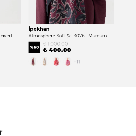
İpekhan
İpek
civert
Atmosphere Soft Şal 3076 - Mürdüm
Soft Ş
₺ 1,000.00
%
60
%
60
₺ 400.00
+11
r