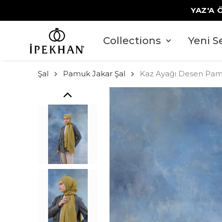
YAZ'A 
Collections
Yeni S
Şal
Pamuk Jakar Şal
Kaz Ayağı Desen Pamuk