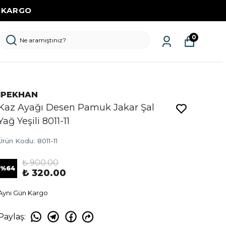
Z KARGO
0
İPEKHAN
Kaz Ayağı Desen Pamuk Jakar Şal
Yağ Yeşili 8011-11
Ürün Kodu
:
8011-11
₺ 900.00
%
64
₺ 320.00
Aynı Gün Kargo
Paylaş
: