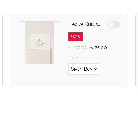
Hediye Kutusu
YAZ FIRSAT
%
25
BEKLİY
₺ 100.00
₺ 75.00
Renk
Alışverişe 
E-posta adresinizi girerek pazarlama ve tanıtım 
edersiniz ve Gizlilik Politikamızı okuduğunuzu v