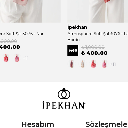
İpekhan
e Soft Şal 3076 - Nar
Atmosphere Soft Şal 3076 - La
Bordo
1,000.00
 400.00
₺ 1,000.00
%
60
₺ 400.00
+11
+11
Hesabım
Sözleşmele