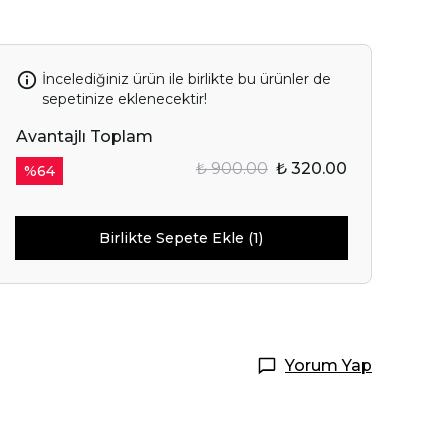
İncelediğiniz ürün ile birlikte bu ürünler de
sepetinize eklenecektir!
IN SENİ
OR.
Avantajlı Toplam
₺ 900.00
₺ 320.00
%
64
Başla
Birlikte Sepete Ekle (1)
ile ilgili iletişim almayı kabul
e kabul ettiğinizi onaylarsınız.
Yorum Yap