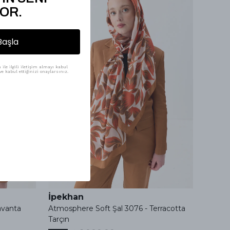
OR.
Başla
ile ilgili iletişim almayı kabul
e kabul ettiğinizi onaylarsınız.
İpekhan
İpek
avanta
Atmosphere Soft Şal 3076 - Terracotta
Atmosp
Tarçın
Çimen 