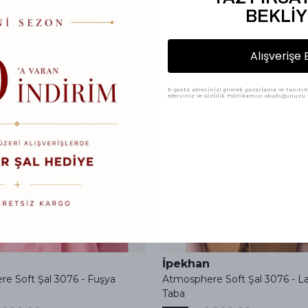
BEKLİY
Alışverişe 
E-posta adresinizi girerek pazarlama ve tanıtım 
edersiniz ve Gizlilik Politikamızı okuduğunuzu v
İpekhan
e Soft Şal 3076 - Fuşya
Atmosphere Soft Şal 3076 - L
Taba