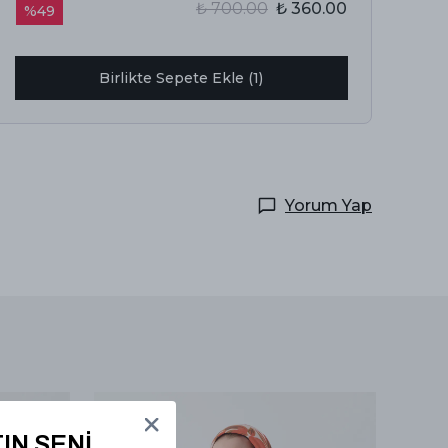
₺ 700.00
₺ 360.00
%
49
Birlikte Sepete Ekle (1)
Yorum Yap
IN SENİ