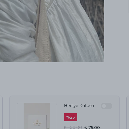
Hediye Kutusu
%
25
₺ 100.00
₺ 75.00