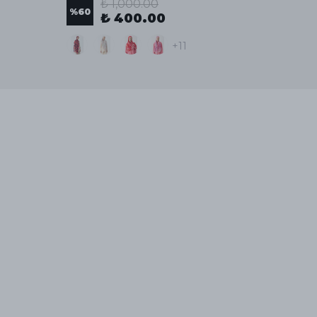
₺ 1,000.00
%
60
%
60
₺ 400.00
+11