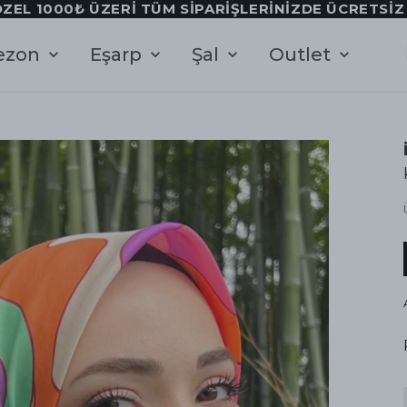
ÖZEL 1000₺ ÜZERİ TÜM SİPARİŞLERİNİZDE ÜCRETSİ
ezon
Eşarp
Şal
Outlet