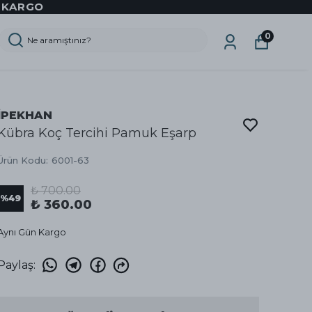
Z KARGO
0
İPEKHAN
Kübra Koç Tercihi Pamuk Eşarp
Ürün Kodu
:
6001-63
₺ 700.00
%
49
₺ 360.00
Aynı Gün Kargo
Paylaş
: