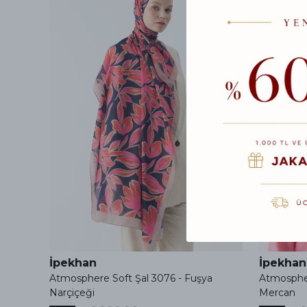
İpekhan
İpekhan
Atmosphere Soft Şal 3076 - Fuşya
Atmospher
Narçiçeği
Mercan