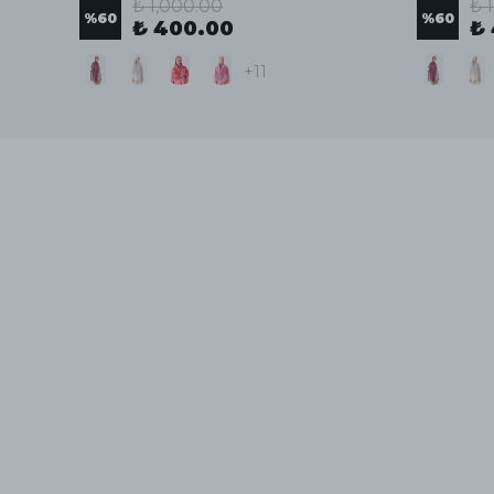
₺ 1,000.00
₺ 
%
60
%
60
₺ 400.00
₺
+11