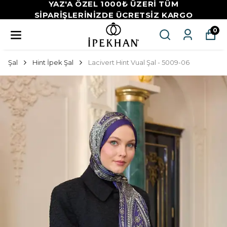
YAZ'A ÖZEL 1000₺ ÜZERİ TÜM
SİPARİŞLERİNİZDE ÜCRETSİZ KARGO
0
Şal
Hint İpek Şal
Lacivert Hint Vual Şal - 5009-06