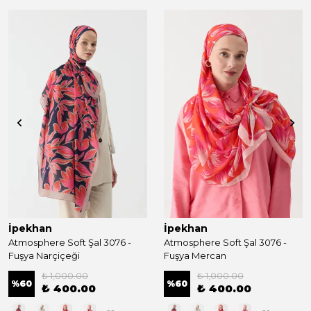
İpekhan
İpekhan
Atmosphere Soft Şal 3076 -
Atmosphere Soft Şal 3076 -
Fuşya Narçiçeği
Fuşya Mercan
₺ 1,000.00
₺ 1,000.00
%
60
%
60
₺ 400.00
₺ 400.00