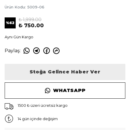
Ürün Kodu
:
5009-06
₺ 1,999.00
%
62
₺ 750.00
Aynı Gün Kargo
Paylaş
:
Stoğa Gelince Haber Ver
WHATSAPP
1500 ₺ üzeri ücretsiz kargo
14 gün içinde değişim