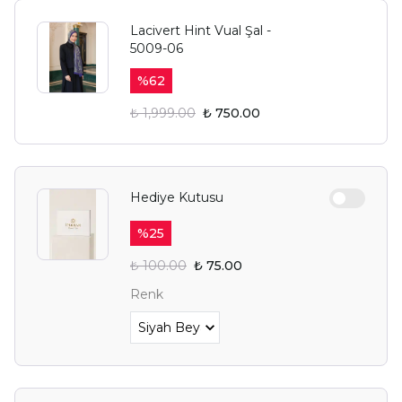
Lacivert Hint Vual Şal -
5009-06
%
62
₺ 1,999.00
₺ 750.00
Hediye Kutusu
%
25
₺ 100.00
₺ 75.00
Renk