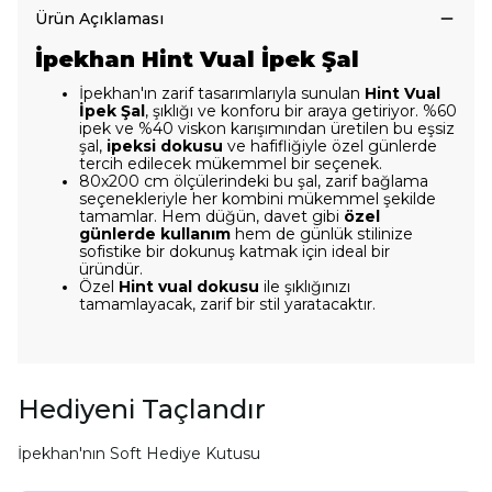
Ürün Açıklaması
İpekhan Hint Vual İpek Şal
İpekhan'ın zarif tasarımlarıyla sunulan
Hint Vual
İpek Şal
, şıklığı ve konforu bir araya getiriyor. %60
ipek ve %40 viskon karışımından üretilen bu eşsiz
şal,
ipeksi dokusu
ve hafifliğiyle özel günlerde
tercih edilecek mükemmel bir seçenek.
80x200 cm ölçülerindeki bu şal, zarif bağlama
seçenekleriyle her kombini mükemmel şekilde
tamamlar. Hem düğün, davet gibi
özel
günlerde kullanım
hem de günlük stilinize
sofistike bir dokunuş katmak için ideal bir
üründür.
Özel
Hint vual dokusu
ile şıklığınızı
tamamlayacak, zarif bir stil yaratacaktır.
Hediyeni Taçlandır
İpekhan'nın Soft Hediye Kutusu