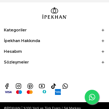
Kategoriler
İpekhan Hakkında
Hesabım
Sözleşmeler
©İPEKHAN | %100 Yerli ve Türk Eşarp / Şal Markası