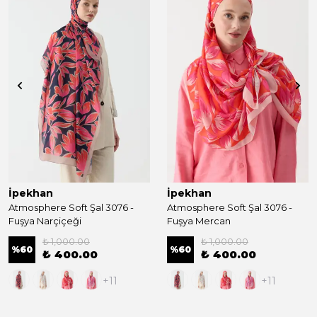
İpekhan
İpekhan
Atmosphere Soft Şal 3076 -
Atmosphere Soft Şal 3076 -
Fuşya Narçiçeği
Fuşya Mercan
₺ 1,000.00
₺ 1,000.00
%
60
%
60
₺ 400.00
₺ 400.00
+11
+11