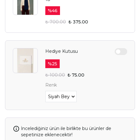
%
46
₺ 700.00
₺ 375.00
Hediye Kutusu
%
25
₺ 100.00
₺ 75.00
Renk
İncelediğiniz ürün ile birlikte bu ürünler de
sepetinize eklenecektir!