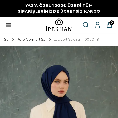
YAZ'A ÖZEL 1000₺ ÜZERİ TÜM
SİPARİŞLERİNİZDE ÜCRETSİZ KARGO
0
Şal
Pure Comfort Şal
Lacivert Yok Şal - 10000-18