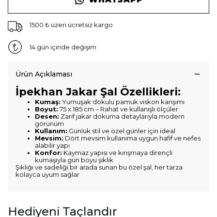
1500 ₺ üzeri ücretsiz kargo
14 gün içinde değişim
Ürün Açıklaması
İpekhan Jakar Şal Özellikleri:
Kumaş:
Yumuşak dokulu pamuk viskon karışımı
Boyut:
75 x 185 cm – Rahat ve kullanışlı ölçüler
Desen:
Zarif jakar dokuma detaylarıyla modern
görünüm
Kullanım:
Günlük stil ve özel günler için ideal
Mevsim:
Dört mevsim kullanıma uygun hafif ve nefes
alabilir yapı
Konfor:
Kaymaz yapısı ve kırışmaya dirençli
kumaşıyla gün boyu şıklık
Şıklığı ve sadeliği bir arada sunan bu özel şal, her tarza
kolayca uyum sağlar
Hediyeni Taçlandır