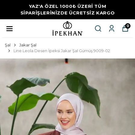
YAZ'A ÖZEL 1000₺ ÜZERİ TÜM
SİPARİŞLERİNİZDE ÜCRETSİZ KARGO
0
Şal
Jakar Şal
Line Leola Desen İpeksi Jakar Şal Gümüş 9009-02