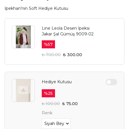
İpekhan'nın Soft Hediye Kutusu
Line Leola Desen İpeksi
Jakar Şal Gümüş 9009-02
%
57
₺ 700.00
₺ 300.00
Hediye Kutusu
%
25
₺ 100.00
₺ 75.00
Renk