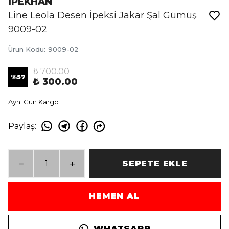
İPEKHAN
Line Leola Desen İpeksi Jakar Şal Gümüş
9009-02
Ürün Kodu
:
9009-02
₺ 700.00
%
57
₺ 300.00
Aynı Gün Kargo
Paylaş
:
SEPETE EKLE
HEMEN AL
WHATSAPP