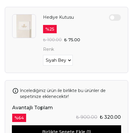
Hediye Kutusu
%
25
₺ 100.00
₺ 75.00
Renk
İncelediğiniz ürün ile birlikte bu ürünler de
sepetinize eklenecektir!
Avantajlı Toplam
₺ 900.00
₺ 320.00
%
64
Birlikte Sepete Ekle (1)