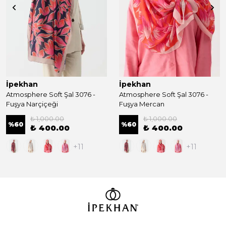
İpekhan
İpekhan
Atmosphere Soft Şal 3076 -
Atmosphere Soft Şal 3076 -
Fuşya Narçiçeği
Fuşya Mercan
₺ 1,000.00
₺ 1,000.00
%
60
%
60
₺ 400.00
₺ 400.00
+11
+11