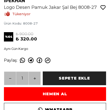
İPEKHAN
Logo Desen Pamuk Jakar Şal Bej 8008-27
Tükeniyor
Ürün Kodu
:
8008-27
₺ 900.00
%
64
₺ 320.00
Aynı Gün Kargo
Paylaş
:
SEPETE EKLE
HEMEN AL
WHATSAPP