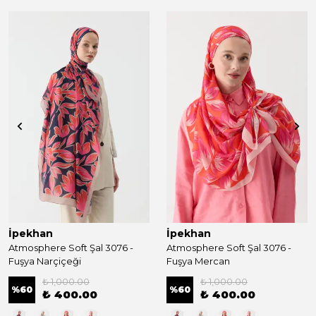
İpekhan
İpekhan
Atmosphere Soft Şal 3076 -
Atmosphere Soft Şal 3076 -
Fuşya Narçiçeği
Fuşya Mercan
₺ 1,000.00
₺ 1,000.00
%
60
%
60
₺ 400.00
₺ 400.00