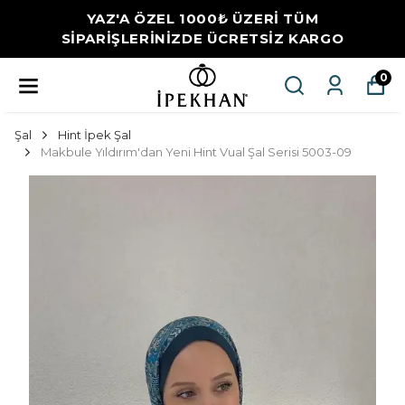
YAZ'A ÖZEL 1000₺ ÜZERİ TÜM
SİPARİŞLERİNİZDE ÜCRETSİZ KARGO
0
Şal
Hint İpek Şal
Makbule Yıldırım'dan Yeni Hint Vual Şal Serisi 5003-09