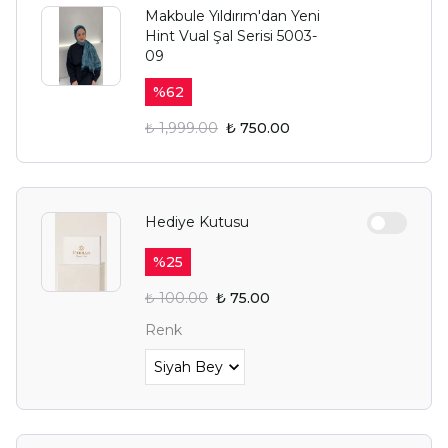
Makbule Yıldırım'dan Yeni
Hint Vual Şal Serisi 5003-
09
%
62
₺ 1,999.00
₺ 750.00
Hediye Kutusu
%
25
₺ 100.00
₺ 75.00
Renk